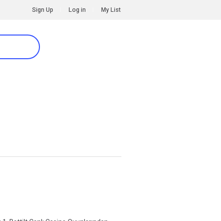
Sign Up
Log in
My List