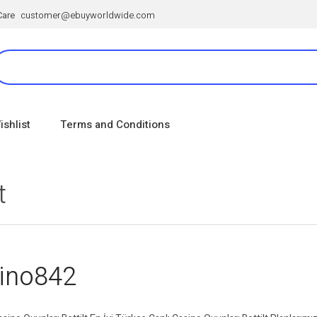
Care
customer@ebuyworldwide.com
ishlist
Terms and Conditions
t
asino842