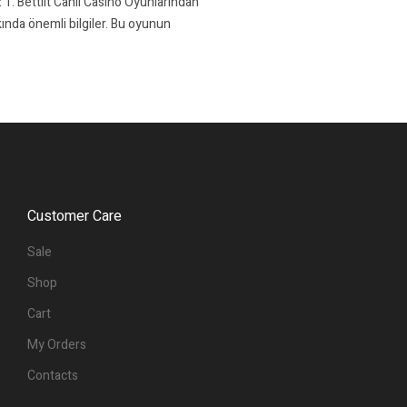
z 1. Bettilt Canlı Casino Oyunlarından
kında önemli bilgiler. Bu oyunun
Customer Care
Sale
Shop
Cart
My Orders
Contacts