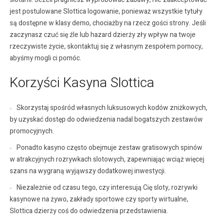
jest postulowane Slottica logowanie, ponieważ wszystkie tytuły
są dostępne w klasy demo, chociażby na rzecz gości strony. Jeśli
zaczynasz czuć się źle lub hazard dzierży zły wpływ na twoje
rzeczywiste życie, skontaktuj się z własnym zespołem pomocy,
abyśmy mogli ci pomóc.
Korzyści Kasyna Slottica
Skorzystaj spośród własnych luksusowych kodów zniżkowych,
by uzyskać dostęp do odwiedzenia nadal bogatszych zestawów
promocyjnych.
Ponadto kasyno często obejmuje zestaw gratisowych spinów
w atrakcyjnych rozrywkach slotowych, zapewniając wciąż więcej
szans na wygraną wyjąwszy dodatkowej inwestycji.
Niezależnie od czasu tego, czy interesują Cię sloty, rozrywki
kasynowe na żywo, zakłady sportowe czy sporty wirtualne,
Slottica dzierży coś do odwiedzenia przedstawienia.