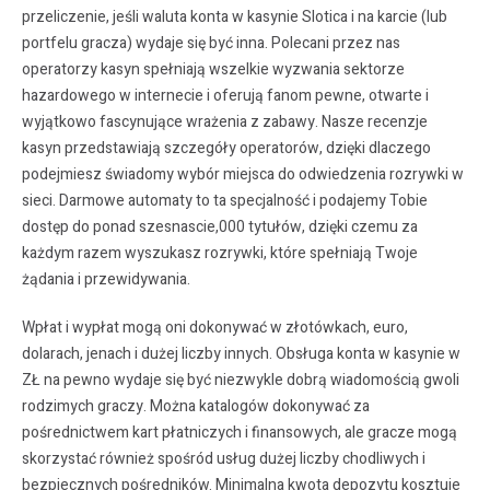
przeliczenie, jeśli waluta konta w kasynie Slotica i na karcie (lub
portfelu gracza) wydaje się być inna. Polecani przez nas
operatorzy kasyn spełniają wszelkie wyzwania sektorze
hazardowego w internecie i oferują fanom pewne, otwarte i
wyjątkowo fascynujące wrażenia z zabawy. Nasze recenzje
kasyn przedstawiają szczegóły operatorów, dzięki dlaczego
podejmiesz świadomy wybór miejsca do odwiedzenia rozrywki w
sieci. Darmowe automaty to ta specjalność i podajemy Tobie
dostęp do ponad szesnascie,000 tytułów, dzięki czemu za
każdym razem wyszukasz rozrywki, które spełniają Twoje
żądania i przewidywania.
Wpłat i wypłat mogą oni dokonywać w złotówkach, euro,
dolarach, jenach i dużej liczby innych. Obsługa konta w kasynie w
ZŁ na pewno wydaje się być niezwykle dobrą wiadomością gwoli
rodzimych graczy. Można katalogów dokonywać za
pośrednictwem kart płatniczych i finansowych, ale gracze mogą
skorzystać również spośród usług dużej liczby chodliwych i
bezpiecznych pośredników. Minimalna kwota depozytu kosztuje