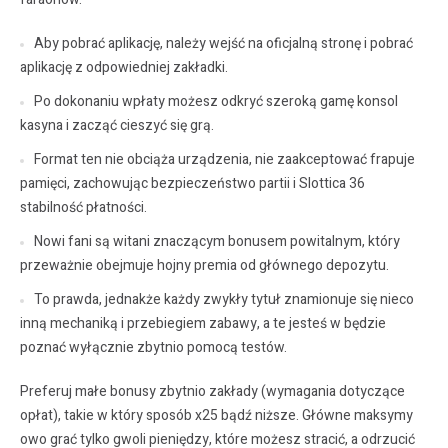
Aby pobrać aplikację, należy wejść na oficjalną stronę i pobrać
aplikację z odpowiedniej zakładki.
Po dokonaniu wpłaty możesz odkryć szeroką gamę konsol
kasyna i zacząć cieszyć się grą.
Format ten nie obciąża urządzenia, nie zaakceptować frapuje
pamięci, zachowując bezpieczeństwo partii i Slottica 36
stabilność płatności.
Nowi fani są witani znaczącym bonusem powitalnym, który
przeważnie obejmuje hojny premia od głównego depozytu.
To prawda, jednakże każdy zwykły tytuł znamionuje się nieco
inną mechaniką i przebiegiem zabawy, a te jesteś w będzie
poznać wyłącznie zbytnio pomocą testów.
Preferuj małe bonusy zbytnio zakłady (wymagania dotyczące
opłat), takie w który sposób x25 bądź niższe. Główne maksymy
owo grać tylko gwoli pieniędzy, które możesz stracić, a odrzucić