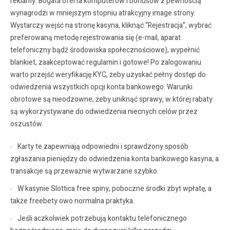
reklamy. Bogata oferta komputerów i bonusów z pewnością
wynagrodzi w mniejszym stopniu atrakcyjny image strony.
Wystarczy wejść na stronę kasyna, kliknąć “Rejestracja”, wybrać
preferowaną metodę rejestrowania się (e-mail, aparat
telefoniczny bądź środowiska społecznościowe), wypełnić
blankiet, zaakceptować regulamin i gotowe! Po zalogowaniu
warto przejść weryfikację KYC, żeby uzyskać pełny dostęp do
odwiedzenia wszystkich opcji konta bankowego. Warunki
obrotowe są nieodzowne, żeby uniknąć sprawy, w której rabaty
są wykorzystywane do odwiedzenia niecnych celów przez
oszustów.
Karty te zapewniają odpowiedni i sprawdzony sposób
zgłaszania pieniędzy do odwiedzenia konta bankowego kasyna, a
transakcje są przeważnie wytwarzane szybko.
W kasynie Slottica free spiny, poboczne środki zbyt wpłatę, a
także freebety owo normalna praktyka.
Jeśli aczkolwiek potrzebują kontaktu telefonicznego