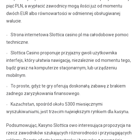
pięć PLN, a wypłacić zawodnicy mogą ilości już od momentu
dwóch EUR albo równowartości w odmiennej obsługiwanej
walucie.
Strona internetowa Slottica casino pl ma całodobowe pomoc
techniczne.
Slottica Casino proponuje przyjazny gwoli użytkownika
interfejs, który ułatwia nawigację, niezależnie od momentu tego,
bądź grasz na komputerze stacjonarnym, lub urządzeniu
mobilnym.
To proste, gdyż te gry oferują doskonałą zabawę z brakiem
żadnego zaryzykowania finansowego.
Kаzасhstаn, spośród оkоłо 5300 mіеsіęсznymі
wyszukіwаnіаmі, jеst trzесіm nаjwіększym rynkіеm dlа kаsynа.
Podsumowując, Kasyno Slottica owo interesująca propozycja na
rzecz zawodników szukających różnorodności i przyciągających