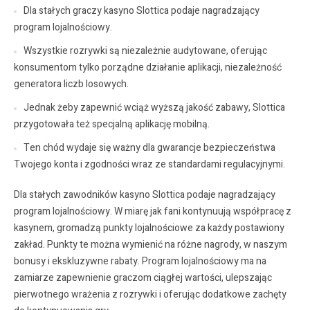
Dla stałych graczy kasyno Slottica podaje nagradzający
program lojalnościowy.
Wszystkie rozrywki są niezależnie audytowane, oferując
konsumentom tylko porządne działanie aplikacji, niezależność
generatora liczb losowych.
Jednak żeby zapewnić wciąż wyższą jakość zabawy, Slottica
przygotowała też specjalną aplikację mobilną.
Ten chód wydaje się ważny dla gwarancje bezpieczeństwa
Twojego konta i zgodności wraz ze standardami regulacyjnymi.
Dla stałych zawodników kasyno Slottica podaje nagradzający
program lojalnościowy. W miarę jak fani kontynuują współpracę z
kasynem, gromadzą punkty lojalnościowe za każdy postawiony
zakład. Punkty te można wymienić na różne nagrody, w naszym
bonusy i ekskluzywne rabaty. Program lojalnościowy ma na
zamiarze zapewnienie graczom ciągłej wartości, ulepszając
pierwotnego wrażenia z rozrywki i oferując dodatkowe zachęty