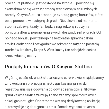
procedura płatności jest dostępna na stronie – powinno się
skontaktować się wraz z pomocą techniczną w celu zdobycia
porady. Kasyno Slottica proponuje szeroką gamę bonusów, które
będą pomocne w następnych grach. Niezależnie od momentu
stopnia zabawy, każdy fan będzie nagrodzony i otrzyma
pomocną dłoń w poprawieniu swoich doświadczeń w grach. Od
hojnego bonusu powitalnego na bezpłatne spiny na całym
stoliku, codzienne i cotygodniowe rekompensaty pod postacią
turniejów i reklamy Drops & Wins, każdy fan odnajdzie coś na
rzecz własnej osoby.
Poglądy Internautów O Kasynie Slottica
W górnej części ekranu Slottica kasyno członkowie znajdą banery
z nowościami i promocjami, jadłospis kasyna, przyciski
rejestrowania się i logowania do odwiedzenia opisie. Główne
grunt kasyna Slotica zajmują znane zabawy spośród różnych
sekcji gabinetu gier. Operator ma własną dedykowaną aplikację,
która wydaje się dostępna na smartfonach wyposażonych w