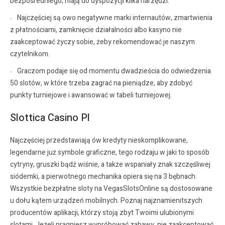
bezpośredniego, mają do dyspozycji kilka narzędzi.
Najczęściej są owo negatywne marki internautów, zmartwienia
z płatnościami, zamknięcie działalności albo kasyno nie
zaakceptować życzy sobie, żeby rekomendować je naszym
czytelnikom.
Graczom podaje się od momentu dwadzieścia do odwiedzenia
50 slotów, w które trzeba zagrać na pieniądze, aby zdobyć
punkty turniejowe i awansować w tabeli turniejowej.
Slottica Casino Pl
Najczęściej przedstawiają ów kredyty nieskomplikowane,
legendarne już symbole graficzne, tego rodzaju w jaki to sposób
cytryny, gruszki bądź wiśnie, a także wspaniały znak szczęśliwej
siódemki, a pierwotnego mechanika opiera się na 3 bębnach.
Wszystkie bezpłatne sloty na VegasSlotsOnline są dostosowane
u dołu kątem urządzeń mobilnych. Poznaj najznamienitszych
producentów aplikacji, którzy stoją zbyt Twoimi ulubionymi
slotami. Jeżeli pragniesz wypróbować zabawy, nie zaakceptować