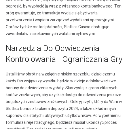
poprosić, by wypłacić ją wraz z własnego konta bankowego. Ten
próg gwarantuje, że transakcja wydaje się być warta
przetworzenia i wspiera zarządzać wydatkami operacyjnymi.
Oprócz tychże metod płatności, Slottica Casino obsługuje
zawodników zaciekawionych walutami cyfrowymi.
Narzędzia Do Odwiedzenia
Kontrolowania I Ograniczania Gry
Ustaliliśmy obrót na względnie niskim szczeblu, dzięki czemu
każdy fan wyjąwszy wysiłku będzie w dzieje odblokować swe
bonusy do odwiedzenia wypłaty. Skorzystaj z grono elitarnych
kodów zniżkowych, aby uzyskać dostęp do odwiedzenia jeszcze
bogatszych zestawów zniżkowych. Odkryj szyfr, który da Wam w
Slottica bonus z brakiem depozytu 2024, a także układ innych
kuponów dla stałych i aktywnych użytkowników. Po wypełnieniu
formularza rejestracyjnego, będziesz musiał ukończyć proces