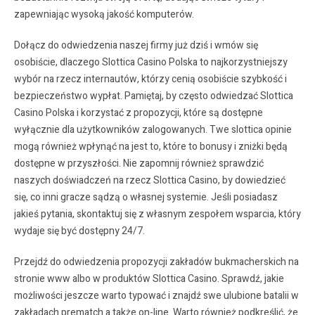
zapewniając wysoką jakość komputerów.
Dołącz do odwiedzenia naszej firmy już dziś i wmów się
osobiście, dlaczego Slottica Casino Polska to najkorzystniejszy
wybór na rzecz internautów, którzy cenią osobiście szybkość i
bezpieczeństwo wypłat. Pamiętaj, by często odwiedzać Slottica
Casino Polska i korzystać z propozycji, które są dostępne
wyłącznie dla użytkowników zalogowanych. Twe slottica opinie
mogą również wpłynąć na jest to, które to bonusy i zniżki będą
dostępne w przyszłości. Nie zapomnij również sprawdzić
naszych doświadczeń na rzecz Slottica Casino, by dowiedzieć
się, co inni gracze sądzą o własnej systemie. Jeśli posiadasz
jakieś pytania, skontaktuj się z własnym zespołem wsparcia, który
wydaje się być dostępny 24/7.
Przejdź do odwiedzenia propozycji zakładów bukmacherskich na
stronie www albo w produktów Slottica Casino. Sprawdź, jakie
możliwości jeszcze warto typować i znajdź swe ulubione batalii w
zakładach prematch a także on-line. Warto również podkreślić, że