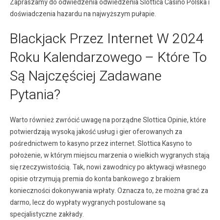
Zapraszamy do odwiedzenia odwiedzenia Slottica Casino Polska i
doświadczenia hazardu na najwyższym pułapie.
Blackjack Przez Internet W 2024
Roku Kalendarzowego – Które To
Są Najczęściej Zadawane
Pytania?
Warto również zwrócić uwagę na porządne Slottica Opinie, które
potwierdzają wysoką jakość usług i gier oferowanych za
pośrednictwem to kasyno przez internet. Slottica Kasyno to
położenie, w którym miejscu marzenia o wielkich wygranych stają
się rzeczywistością. Tak, nowi zawodnicy po aktywacji własnego
opisie otrzymują premia do konta bankowego z brakiem
konieczności dokonywania wpłaty. Oznacza to, że można grać za
darmo, lecz do wypłaty wygranych postulowane są
specjalistyczne zakłady.