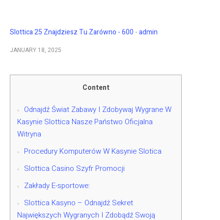
Slottica 25 Znajdziesz Tu Zarówno - 600
admin
JANUARY 18, 2025
Content
Odnajdź Świat Zabawy I Zdobywaj Wygrane W
Kasynie Slottica Nasze Państwo Oficjalna
Witryna
Procedury Komputerów W Kasynie Slotica
Slottica Casino Szyfr Promocji
Zakłady E-sportowe:
Slottica Kasyno – Odnajdź Sekret
Największych Wygranych I Zdobądź Swoją