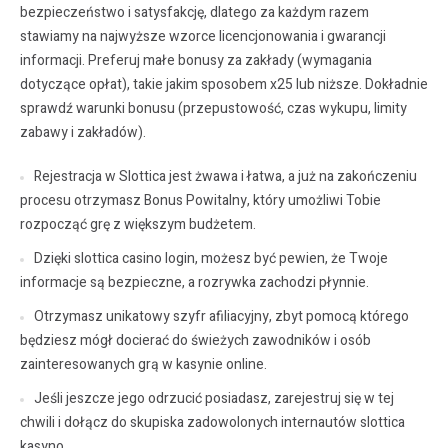
bezpieczeństwo i satysfakcję, dlatego za każdym razem
stawiamy na najwyższe wzorce licencjonowania i gwarancji
informacji. Preferuj małe bonusy za zakłady (wymagania
dotyczące opłat), takie jakim sposobem x25 lub niższe. Dokładnie
sprawdź warunki bonusu (przepustowość, czas wykupu, limity
zabawy i zakładów).
Rejestracja w Slottica jest żwawa i łatwa, a już na zakończeniu
procesu otrzymasz Bonus Powitalny, który umożliwi Tobie
rozpocząć grę z większym budżetem.
Dzięki slottica casino login, możesz być pewien, że Twoje
informacje są bezpieczne, a rozrywka zachodzi płynnie.
Otrzymasz unikatowy szyfr afiliacyjny, zbyt pomocą którego
będziesz mógł docierać do świeżych zawodników i osób
zainteresowanych grą w kasynie online.
Jeśli jeszcze jego odrzucić posiadasz, zarejestruj się w tej
chwili i dołącz do skupiska zadowolonych internautów slottica
kasyno.