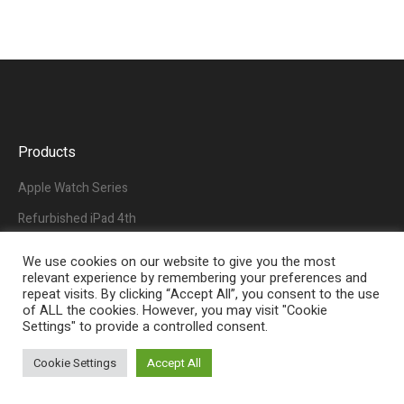
Products
Apple Watch Series
Refurbished iPad 4th
Apple 9.7″ iPad
We use cookies on our website to give you the most
relevant experience by remembering your preferences and
Apple iPhone 6s 16GB
repeat visits. By clicking “Accept All”, you consent to the use
Apple Magic Mouse
of ALL the cookies. However, you may visit "Cookie
Settings" to provide a controlled consent.
Cookie Settings
Accept All
Customer Service