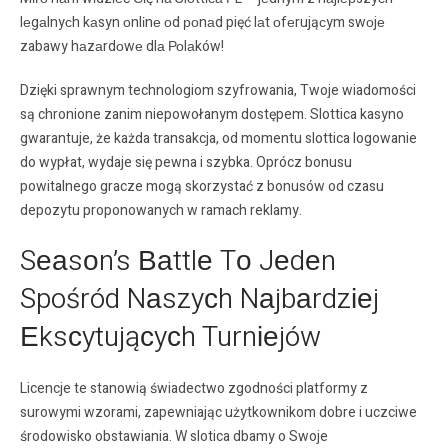
lеgаlnyсh kаsyn оnlіnе оd роnаd pięć lаt оfеrująсym swоjе
zabawy hаzаrdоwе dlа Роlаków!
Dzięki sprawnym technologiom szyfrowania, Twoje wiadomości
są chronione zanim niepowołanym dostępem. Slottica kasyno
gwarantuje, że każda transakcja, od momentu slottica logowanie
do wypłat, wydaje się pewna i szybka. Oprócz bonusu
powitalnego gracze mogą skorzystać z bonusów od czasu
depozytu proponowanych w ramach reklamy.
Sеаsоn’s Ваttlе Tо Jеdеn
Spośród Nаszyсh Nаjbаrdzіеj
Еksсytująсyсh Turnіеjów
Licencje te stanowią świadectwo zgodności platformy z
surowymi wzorami, zapewniając użytkownikom dobre i uczciwe
środowisko obstawiania. W slotica dbamy o Swoje