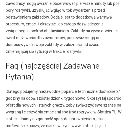
zawodnicy mogą uważnie obserwować pierwsze minuty lub pół
pory rozrywki, uzyskując wgląd w tok wydarzenia przed
postawieniem zakładów. Dodaje jest to dodatkową warstwę
procedury, emocji i ekscytacji do całego doświadczenia
związanego spośród obstawianiem. Zakłady na żywo otwierają
świat możliwości dla zawodników, ponieważ mogą oni
dostosowywać swoje zakłady w zależności od czasu
zmieniającej się sytuacji w trakcie rozrywki.
Faq (najczęściej Zadawane
Pytania)
Dlatego podajemy niezawodne poparcie techniczne dostępne 24
godziny na dobę, szóstej dzionki tygodniowo. Skorzystaj spośród
ofert dla nowych i stałych graczy, żeby zwiększyć swe szanse na
wygraną i cieszyć się emocjami spośród rozrywki w Slottica PL. W
slottica dbamy o zgodność spośród uprawnieniem, jakie
możliwości znaczy, że nasza witryna www slottica pl jest