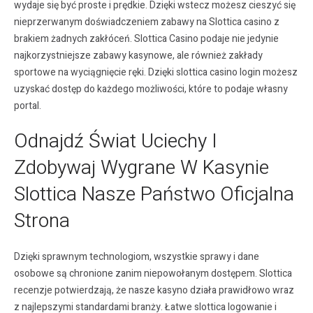
wydaje się być proste i prędkie. Dzięki wstecz możesz cieszyć się
nieprzerwanym doświadczeniem zabawy na Slottica casino z
brakiem żadnych zakłóceń. Slottica Casino podaje nie jedynie
najkorzystniejsze zabawy kasynowe, ale również zakłady
sportowe na wyciągnięcie ręki. Dzięki slottica casino login możesz
uzyskać dostęp do każdego możliwości, które to podaje własny
portal.
Odnajdź Świat Uciechy I
Zdobywaj Wygrane W Kasynie
Slottica Nasze Państwo Oficjalna
Strona
Dzięki sprawnym technologiom, wszystkie sprawy i dane
osobowe są chronione zanim niepowołanym dostępem. Slottica
recenzje potwierdzają, że nasze kasyno działa prawidłowo wraz
z najlepszymi standardami branży. Łatwe slottica logowanie i