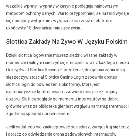
wszelkie wpłaty i wypłaty w kasynie podlegają najnowszym
metodom ochrony danych. Warto przypomnieć, że hazard wydaje
się dostępny wyłącznie i wyłącznie na rzecz osób, które
ukończyły 18 dwanaście miesięcy życia.
Slottica Zakłady Na Żywo W Języku Polskim
Dzięki slottica logowanie możesz śledzić własne zakłady w
momencie realnym i cieszyć się emocjami wraz z każdego meczu.
Odkryj świat Slottica Kasyno – położenie, dokąd marzenia stają
się rzeczywistością! Slottica Casino Login zapewnia dostęp
slottica login do odwiedzenia platformy, która jest
systematycznie kontrolowana i zatwierdzana przez organy
dozoru. Slottica poglądy od momentu internautów są dobre,
głównie wraz ze biblioteka gier jest względu na transparentność i
zgodność spośród uprawnieniem.
Jeśli nadal jego nie zaakceptować posiadasz, zarejestruj się teraz
i dołącz do odwiedzenia grona zadowolonych internautów