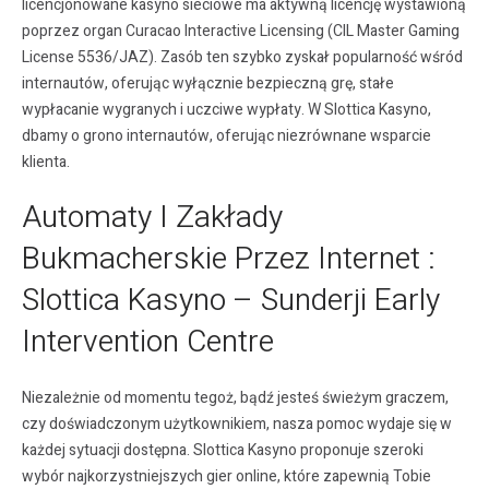
licencjonowane kasyno sieciowe ma aktywną licencję wystawioną
poprzez organ Curacao Interactive Licensing (CIL Master Gaming
License 5536/JAZ). Zasób ten szybko zyskał popularność wśród
internautów, oferując wyłącznie bezpieczną grę, stałe
wypłacanie wygranych i uczciwe wypłaty. W Slottica Kasyno,
dbamy o grono internautów, oferując niezrównane wsparcie
klienta.
Automaty I Zakłady
Bukmacherskie Przez Internet :
Slottica Kasyno – Sunderji Early
Intervention Centre
Niezależnie od momentu tegoż, bądź jesteś świeżym graczem,
czy doświadczonym użytkownikiem, nasza pomoc wydaje się w
każdej sytuacji dostępna. Slottica Kasyno proponuje szeroki
wybór najkorzystniejszych gier online, które zapewnią Tobie