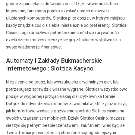
godne zapamiętania doświadczenia. Dzięki łatwemu slottica
logowanie, fani mogą prędko uzyskać dostęp do swych
ulubionych komputerów. Slottica pl to obszar, w którym miejscu
każdy znajdzie coś dla siebie, niezależnie od preferencji. Slottica
Casino Login umożliwia pełne bezpieczeństwo i prywatność,
dzięki czemu możesz cieszyć się grą z brakiem wątpliwości o
swoje wiadomości finansowe.
Automaty I Zakłady Bukmacherskie
Internetowego : Slottica Kasyno
Niezależnie od tegoż, lub wyszukujesz oryginalnych gier, lub
potrzebujesz sprawdzić własne wygrane, Slottica wszystko owo
podaje w wygodnej i przyjacielskiej dla użytkownika formie.
Dołącz do odwiedzenia milionów zawodników, którzy już odkryli,
jak komfortowe wydaje się używanie spośród Slottica casino na
swoich urządzeniach mobilnych. Dzięki Slottica Casino, możesz
cieszyć się pełnym bezpieczeństwem i zaufaniem, wiedząc, że
Twe informacje pieniężne są chronione najdogodniejszymi