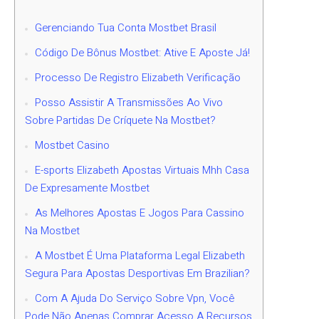
Gerenciando Tua Conta Mostbet Brasil
Código De Bônus Mostbet: Ative E Aposte Já!
Processo De Registro Elizabeth Verificação
Posso Assistir A Transmissões Ao Vivo
Sobre Partidas De Críquete Na Mostbet?
Mostbet Casino
E-sports Elizabeth Apostas Virtuais Mhh Casa
De Expresamente Mostbet
As Melhores Apostas E Jogos Para Cassino
Na Mostbet
A Mostbet É Uma Plataforma Legal Elizabeth
Segura Para Apostas Desportivas Em Brazilian?
Com A Ajuda Do Serviço Sobre Vpn, Você
Pode Não Apenas Comprar Acesso A Recursos