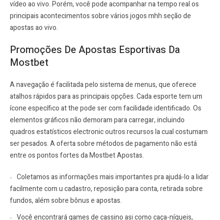
vídeo ao vivo. Porém, você pode acompanhar na tempo real os
principais acontecimentos sobre vários jogos mhh seção de
apostas ao vivo.
Promoções De Apostas Esportivas Da
Mostbet
A navegação é facilitada pelo sistema de menus, que oferece
atalhos rápidos para as principais opções. Cada esporte tem um
ícone específico at the pode ser com facilidade identificado. Os
elementos gráficos não demoram para carregar, incluindo
quadros estatísticos electronic outros recursos la cual costumam
ser pesados. A oferta sobre métodos de pagamento não está
entre os pontos fortes da Mostbet Apostas.
Coletamos as informações mais importantes pra ajudá-lo a lidar
facilmente com u cadastro, reposição para conta, retirada sobre
fundos, além sobre bônus e apostas.
Você encontrará games de cassino asi como caça-níqueis,