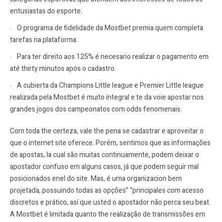
entusiastas do esporte.
O programa de fidelidade da Mostbet premia quem completa
tarefas na plataforma.
Para ter direito aos 125% é necesario realizar o pagamento em
até thirty minutos após o cadastro.
A cubierta da Champions Little league e Premier Little league
realizada pela Mostbet é muito íntegral e te da voie apostar nos
grandes jogos dos campeonatos com odds fenomenais.
Com toda the certeza, vale the pena se cadastrar e aproveitar o
que o internet site oferece. Porém, sentimos que as informações
de apostas, la cual são muitas continuamente, podem deixar o
apostador confuso em alguns casos, já que podem seguir mal
posicionados enel do site. Mas, é uma organizacion bem
projetada, possuindo todas as opções” “principales com acesso
discretos e prático, así que usted o apostador não perca seu beat.
A Mostbet é limitada quanto the realização de transmissões em