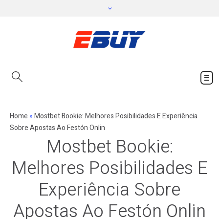
Home
»
Mostbet Bookie: Melhores Posibilidades E Experiência
Sobre Apostas Ao Festón Onlin
Mostbet Bookie:
Melhores Posibilidades E
Experiência Sobre
Apostas Ao Festón Onlin