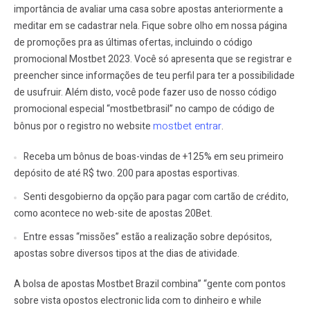
importância de avaliar uma casa sobre apostas anteriormente a
meditar em se cadastrar nela. Fique sobre olho em nossa página
de promoções pra as últimas ofertas, incluindo o código
promocional Mostbet 2023. Você só apresenta que se registrar e
preencher since informações de teu perfil para ter a possibilidade
de usufruir. Além disto, você pode fazer uso de nosso código
promocional especial “mostbetbrasil” no campo de código de
mostbet entrar
bônus por o registro no website
.
Receba um bônus de boas-vindas de +125% em seu primeiro
depósito de até R$ two. 200 para apostas esportivas.
Senti desgobierno da opção para pagar com cartão de crédito,
como acontece no web-site de apostas 20Bet.
Entre essas “missões” estão a realização sobre depósitos,
apostas sobre diversos tipos at the dias de atividade.
A bolsa de apostas Mostbet Brazil combina” “gente com pontos
sobre vista opostos electronic lida com to dinheiro e while