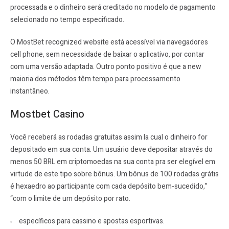
processada e o dinheiro será creditado no modelo de pagamento
selecionado no tempo especificado.
O MostBet recognized website está acessível via navegadores
cell phone, sem necessidade de baixar o aplicativo, por contar
com uma versão adaptada. Outro ponto positivo é que a new
maioria dos métodos têm tempo para processamento
instantâneo.
Mostbet Casino
Você receberá as rodadas gratuitas assim la cual o dinheiro for
depositado em sua conta. Um usuário deve depositar através do
menos 50 BRL em criptomoedas na sua conta pra ser elegível em
virtude de este tipo sobre bônus. Um bônus de 100 rodadas grátis
é hexaedro ao participante com cada depósito bem-sucedido,”
“com o limite de um depósito por rato.
específicos para cassino e apostas esportivas.