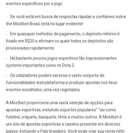
eventos específicos por o jogo.
Se você está em busca de respostas rápidas e confiáveis sobre
the Mostbet Brasil, está no lugar evidente!
Em quaisquer métodos de pagamento, o depósito mínimo é
fixado em R$20 e afirmam os quais todos os depósitos são
processados rapidamente.
Há bastante poucos jogos esportivos tão impressionantes
systems importantes como to Dota 2.
Os utilizadores podem servirse o vasto conjunto de
funcionalidades weil plataforma e produzir apostas nos teus
eventos escolhidos, uma vez registados.
A Mostbet proporciona uma vasta seleção de opções para
apostas esportivas, incluindo esportes populares” “asi como
futebol, críquete, basquete, tênis e muitos outros. A Mostbet é
um site de apostas esportivas e cassino presente em diversos
países, incluindo o País brasileiro. Você pode criar sua conta mhh