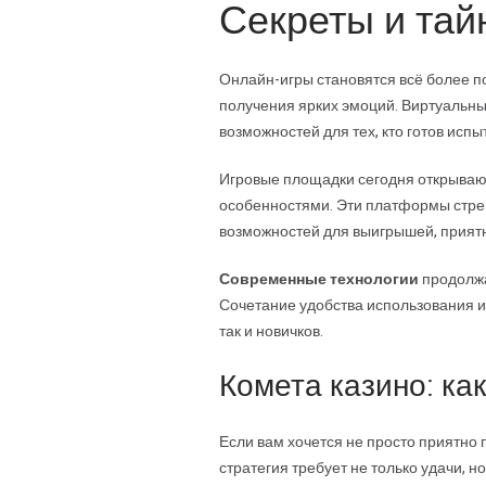
Секреты и тай
Онлайн-игры становятся всё более 
получения ярких эмоций. Виртуальн
возможностей для тех, кто готов исп
Игровые площадки сегодня открывают
особенностями. Эти платформы стрем
возможностей для выигрышей, приятн
Современные технологии
продолжа
Сочетание удобства использования и
так и новичков.
Комета казино: ка
Если вам хочется не просто приятно 
стратегия требует не только удачи, 