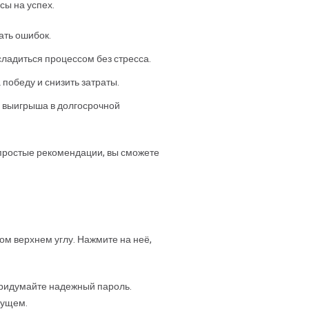
сы на успех.
ать ошибок.
сладиться процессом без стресса.
победу и снизить затраты.
ь выигрыша в долгосрочной
 простые рекомендации, вы сможете
ом верхнем углу. Нажмите на неё,
придумайте надежный пароль.
дущем.