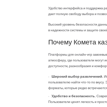
Удобство интерфейса и поддержка раз
дает полную свободу выбора и позво
Высокий уровень безопасности данны
в надежности системы и защите свое
Почему Комета ка
Платформы для онлайн-игр завоевыв
атмосферу, где пользователи могут и
доступности, разнообразия и комфорт
Широкий выбор развлечений.
Иг
пользователю найти что-то по вкусу.
форматы, которые редко встречаются
Удобство и безопасность.
Соврем
Пользователи ценят легкость и прост