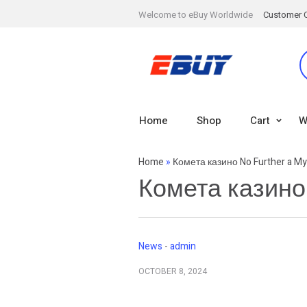
Welcome to eBuy Worldwide
Customer 
Home
Shop
Cart
W
Home
»
Комета казино No Further a My
Комета казино 
News
admin
OCTOBER 8, 2024