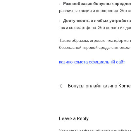
Разнообразие бонусных предло
различные акции и поощрения. Это с
Доступность с любых устройств
так и со смартфона. Это делает их д
Таким образом, игровые платформы 
безопасной игровой среды с множест
казино комета официальній сайт
Бонусы онлайн казино Komet
Leave a Reply