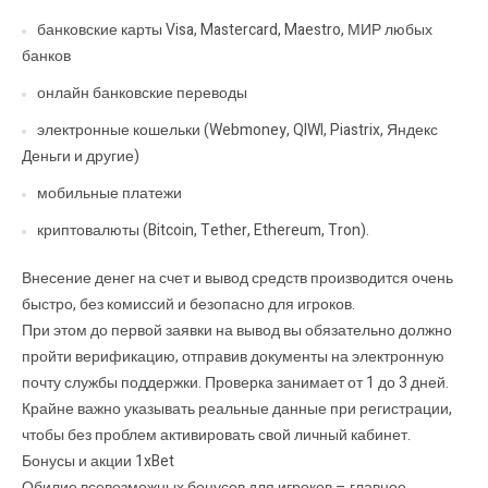
банковские карты Visa, Mastercard, Maestro, МИР любых
банков
онлайн банковские переводы
электронные кошельки (Webmoney, QIWI, Piastrix, Яндекс
Деньги и другие)
мобильные платежи
криптовалюты (Bitcoin, Tether, Ethereum, Tron).
Внесение денег на счет и вывод средств производится очень
быстро, без комиссий и безопасно для игроков.
При этом до первой заявки на вывод вы обязательно должно
пройти верификацию, отправив документы на электронную
почту службы поддержки. Проверка занимает от 1 до 3 дней.
Крайне важно указывать реальные данные при регистрации,
чтобы без проблем активировать свой личный кабинет.
Бонусы и акции 1xBet
Обилие всевозможных бонусов для игроков – главное