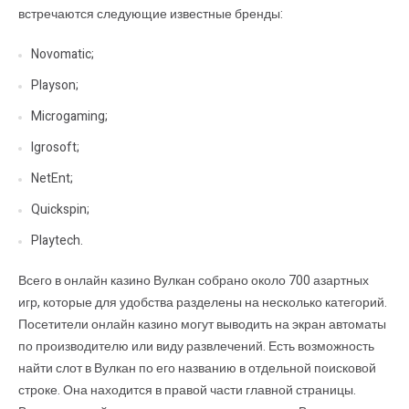
встречаются следующие известные бренды:
Novomatic;
Playson;
Microgaming;
Igrosoft;
NetEnt;
Quickspin;
Playtech.
Всего в онлайн казино Вулкан собрано около 700 азартных
игр, которые для удобства разделены на несколько категорий.
Посетители онлайн казино могут выводить на экран автоматы
по производителю или виду развлечений. Есть возможность
найти слот в Вулкан по его названию в отдельной поисковой
строке. Она находится в правой части главной страницы.