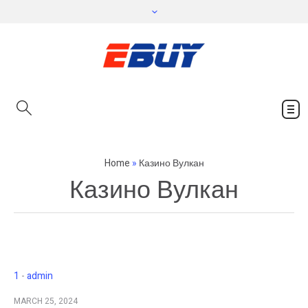
Home
»
Казино Вулкан
Казино Вулкан
1
admin
MARCH 25, 2024