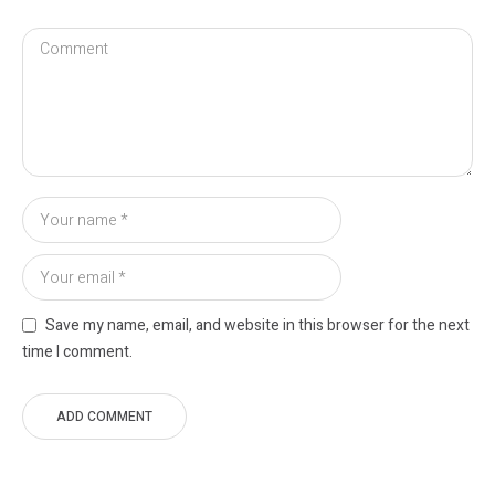
Save my name, email, and website in this browser for the next
time I comment.