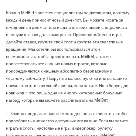
Казино MelBet является специалистом по джекпотам, поэтому
каждый день приносит новый джекпот. Вы можете играть за
ежедневный джекпот или испытать свои навыки специалиста
и получить свою долю выигрыша. Присоединяйтесь к игре,
делайте ставки, крутите свой слот и крутите эти счастливые
вращения. Мы хотели бы воспользоваться этой
возможностью, чтобы приветствовать MelBet, а также
приветствовать всех наших новых игроков, которые
присоединяются к нашему абсолютно безопасному и
честному веб-сайту. Покрутите колесо рулетки или вытащите
новую стратегию из своей шляпы, если хотите. Наш бонус для
новичков — это лишь одна из многих интересных бонусных
наград, которые вы можете рассчитывать на MelBet.
Казино предлагает много места для новых клиентов, чтобы
попробовать множество доступных игр казино.Если вы хотите
играть в слоты, настольные игры, видеопокер, рулетку,
блэкджек или другие игры, вы можете найти их в MelBet.