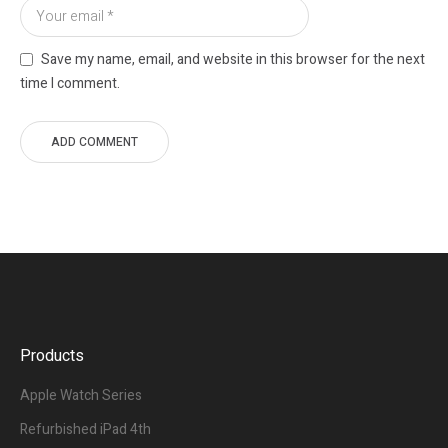
Save my name, email, and website in this browser for the next
time I comment.
Products
Apple Watch Series
Refurbished iPad 4th