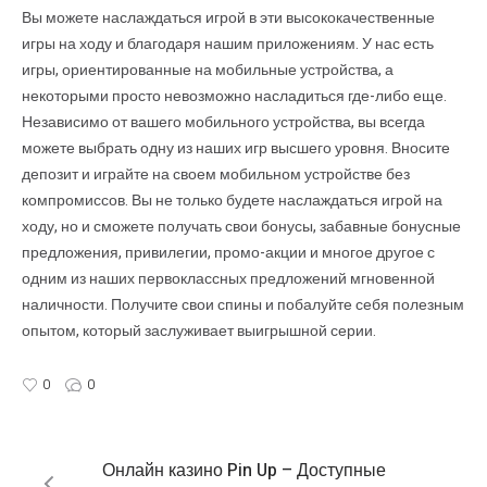
Вы можете наслаждаться игрой в эти высококачественные
игры на ходу и благодаря нашим приложениям. У нас есть
игры, ориентированные на мобильные устройства, а
некоторыми просто невозможно насладиться где-либо еще.
Независимо от вашего мобильного устройства, вы всегда
можете выбрать одну из наших игр высшего уровня. Вносите
депозит и играйте на своем мобильном устройстве без
компромиссов. Вы не только будете наслаждаться игрой на
ходу, но и сможете получать свои бонусы, забавные бонусные
предложения, привилегии, промо-акции и многое другое с
одним из наших первоклассных предложений мгновенной
наличности. Получите свои спины и побалуйте себя полезным
опытом, который заслуживает выигрышной серии.
0
0
Онлайн казино Pin Up – Доступные