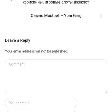
фриспины, игровые слоты джекпот
Casino Mostbet – Yeni Giriş
Leave a Reply
Your email address will not be published.