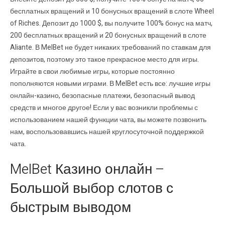
бесплатных вращений и 10 бонусных вращений в слоте Wheel
of Riches. Депозит до 1000 $, вы получите 100% бонус на матч,
200 бесплатных вращений и 20 бонусных вращений в слоте
Aliante. В MelBet не будет никаких требований по ставкам для
депозитов, поэтому это такое прекрасное место для игры.
Играйте в свои любимые игры, которые постоянно
пополняются новыми играми. В MelBet есть все: лучшие игры
онлайн-казино, безопасные платежи, безопасный вывод
средств и многое другое! Если у вас возникли проблемы с
использованием нашей функции чата, вы можете позвонить
нам, воспользовавшись нашей круглосуточной поддержкой
чата.
MelBet Казино онлайн –
Большой выбор слотов с
быстрым выводом