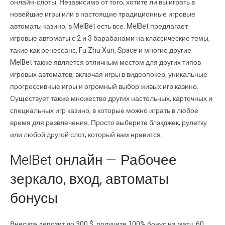
онлайн-слоты. Независимо от того, хотите ли вы играть в
новейшие игры или в настоящие традиционные игровые
автоматы казино, в MelBet есть все. MelBet предлагает
игровые автоматы с 2 и 3 барабанами на классические темы,
такие как ренессанс, Fu Zhu Xun, Space и многие другие.
MelBet также является отличным местом для других типов
игровых автоматов, включая игры в видеопокер, уникальные
прогрессивные игры и огромный выбор живых игр казино.
Существует также множество других настольных, карточных и
специальных игр казино, в которые можно играть в любое
время для развлечения. Просто выберите блэкджек, рулетку
или любой другой слот, который вам нравится.
MelBet онлайн — Рабочее
зеркало, вход, автоматы
бонусы
Внесите депозит до 300 $, получите 100% бонус на матч, 60