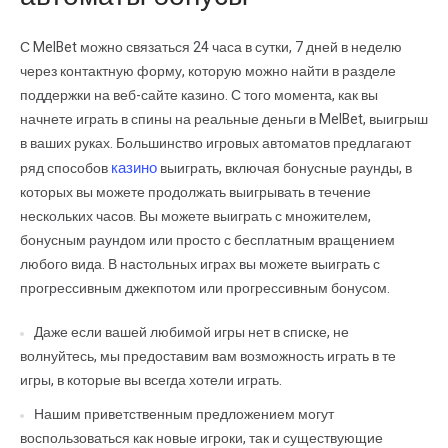
С MelBet можно связаться 24 часа в сутки, 7 дней в неделю
через контактную форму, которую можно найти в разделе
поддержки на веб-сайте казино. С того момента, как вы
начнете играть в спины на реальные деньги в MelBet, выигрыш
в ваших руках. Большинство игровых автоматов предлагают
казино
ряд способов
выиграть, включая бонусные раунды, в
которых вы можете продолжать выигрывать в течение
нескольких часов. Вы можете выиграть с множителем,
бонусным раундом или просто с бесплатным вращением
любого вида. В настольных играх вы можете выиграть с
прогрессивным джекпотом или прогрессивным бонусом.
Даже если вашей любимой игры нет в списке, не
волнуйтесь, мы предоставим вам возможность играть в те
игры, в которые вы всегда хотели играть.
Нашим приветственным предложением могут
воспользоваться как новые игроки, так и существующие