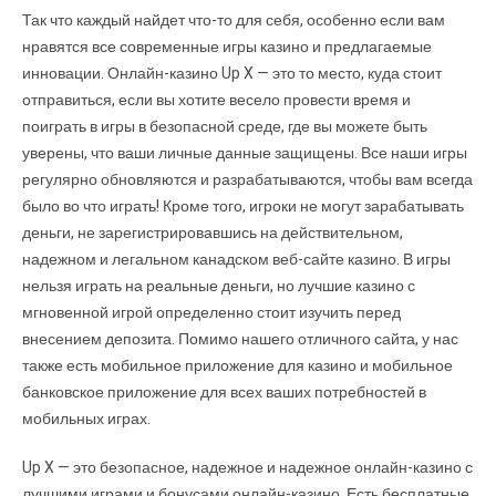
Так что каждый найдет что-то для себя, особенно если вам
нравятся все современные игры казино и предлагаемые
инновации. Онлайн-казино Up X — это то место, куда стоит
отправиться, если вы хотите весело провести время и
поиграть в игры в безопасной среде, где вы можете быть
уверены, что ваши личные данные защищены. Все наши игры
регулярно обновляются и разрабатываются, чтобы вам всегда
было во что играть! Кроме того, игроки не могут зарабатывать
деньги, не зарегистрировавшись на действительном,
надежном и легальном канадском веб-сайте казино. В игры
нельзя играть на реальные деньги, но лучшие казино с
мгновенной игрой определенно стоит изучить перед
внесением депозита. Помимо нашего отличного сайта, у нас
также есть мобильное приложение для казино и мобильное
банковское приложение для всех ваших потребностей в
мобильных играх.
Up X — это безопасное, надежное и надежное онлайн-казино с
лучшими играми и бонусами онлайн-казино. Есть бесплатные