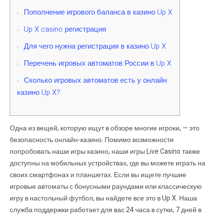
Пополнение игрового баланса в казино Up X
Up X casino регистрация
Для чего нужна регистрация в казино Up X
Перечень игровых автоматов России в Up X
Сколько игровых автоматов есть у онлайн
казино Up X?
Одна из вещей, которую ищут в обзоре многие игроки, — это
безопасность онлайн-казино. Помимо возможности
попробовать наши игры казино, наши игры Live Casino также
доступны на мобильных устройствах, где вы можете играть на
своих смартфонах и планшетах. Если вы ищете лучшие
игровые автоматы с бонусными раундами или классическую
игру в настольный футбол, вы найдете все это в Up X. Наша
служба поддержки работает для вас 24 часа в сутки, 7 дней в