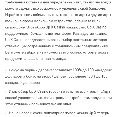
требования к ставкам для определенных игр, так что вы всегда
можете сделать все возможное и увеличить свой банкролл.
Играйте в свои любимые слоты, карточные игры и другие игры
казино на своем мобильном устройстве, планшете иили
смартфоне. Этот обзор Up X Casino показал, что Up X Casino
поддерживает большинство платформ. Как и другие казино,
Up X Casino предлагает широкий выбор платежных методов,
отвечающих современным и традиционным предпочтениям.
Вы можете выбрать из множества игр казино, которые может
предложить наша опытная команда.
Бонус на первый депозит составляет 100% до 100 канадских
долларов, а бонус на второй депозит составляет 50% до 100
канадских долларов.
Итак, обзор Up X Casino говорит о том, что все игроки найдут
способ удовлетворить свои игровые потребности, получая при
этом отличный пользовательский опыт.
Наше новое и очень популярное живое казино Up X теперь