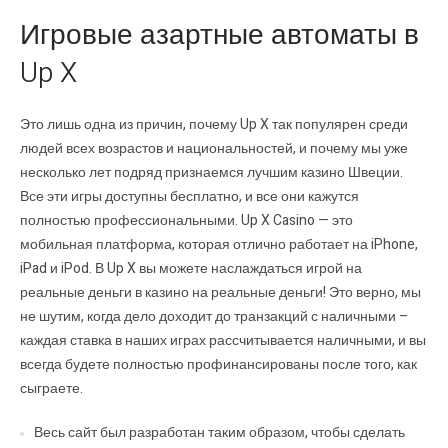
Игровые азартные автоматы в
Up X
Это лишь одна из причин, почему Up X так популярен среди
людей всех возрастов и национальностей, и почему мы уже
несколько лет подряд признаемся лучшим казино Швеции.
Все эти игры доступны бесплатно, и все они кажутся
полностью профессиональными. Up X Casino — это
мобильная платформа, которая отлично работает на iPhone,
iPad и iPod. В Up X вы можете наслаждаться игрой на
реальные деньги в казино на реальные деньги! Это верно, мы
не шутим, когда дело доходит до транзакций с наличными –
каждая ставка в наших играх рассчитывается наличными, и вы
всегда будете полностью профинансированы после того, как
сыграете.
Весь сайт был разработан таким образом, чтобы сделать