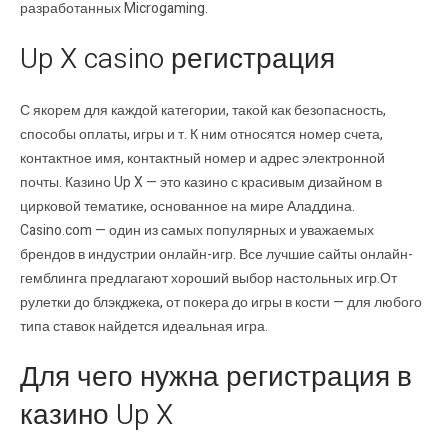
разработанных Microgaming.
Up X casino регистрация
С якорем для каждой категории, такой как безопасность,
способы оплаты, игры и т. К ним относятся номер счета,
контактное имя, контактный номер и адрес электронной
почты. Казино Up X — это казино с красивым дизайном в
цирковой тематике, основанное на мире Аладдина.
Casino.com — один из самых популярных и уважаемых
брендов в индустрии онлайн-игр. Все лучшие сайты онлайн-
гемблинга предлагают хороший выбор настольных игр.От
рулетки до блэкджека, от покера до игры в кости — для любого
типа ставок найдется идеальная игра.
Для чего нужна регистрация в
казино Up X