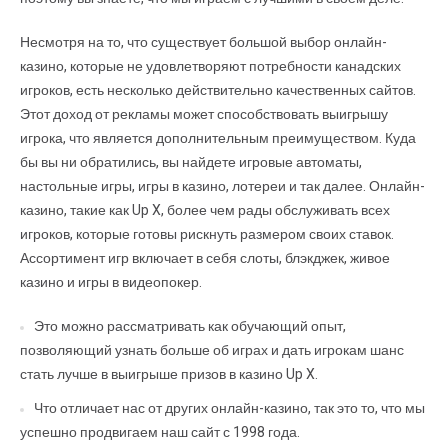
Несмотря на то, что существует большой выбор онлайн-
казино, которые не удовлетворяют потребности канадских
игроков, есть несколько действительно качественных сайтов.
Этот доход от рекламы может способствовать выигрышу
игрока, что является дополнительным преимуществом. Куда
бы вы ни обратились, вы найдете игровые автоматы,
настольные игры, игры в казино, лотереи и так далее. Онлайн-
казино, такие как Up X, более чем рады обслуживать всех
игроков, которые готовы рискнуть размером своих ставок.
Ассортимент игр включает в себя слоты, блэкджек, живое
казино и игры в видеопокер.
Это можно рассматривать как обучающий опыт,
позволяющий узнать больше об играх и дать игрокам шанс
стать лучше в выигрыше призов в казино Up X.
Что отличает нас от других онлайн-казино, так это то, что мы
успешно продвигаем наш сайт с 1998 года.