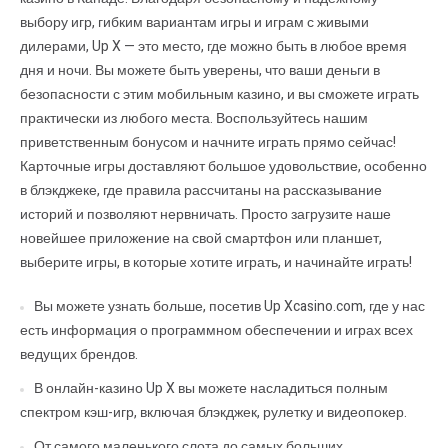
выбору игр, гибким вариантам игры и играм с живыми
дилерами, Up X — это место, где можно быть в любое время
дня и ночи. Вы можете быть уверены, что ваши деньги в
безопасности с этим мобильным казино, и вы сможете играть
практически из любого места. Воспользуйтесь нашим
приветственным бонусом и начните играть прямо сейчас!
Карточные игры доставляют большое удовольствие, особенно
в блэкджеке, где правила рассчитаны на рассказывание
историй и позволяют нервничать. Просто загрузите наше
новейшее приложение на свой смартфон или планшет,
выберите игры, в которые хотите играть, и начинайте играть!
Вы можете узнать больше, посетив Up Xcasino.com, где у нас
есть информация о программном обеспечении и играх всех
ведущих брендов.
В онлайн-казино Up X вы можете насладиться полным
спектром кэш-игр, включая блэкджек, рулетку и видеопокер.
От самого маленького слота до самых больших