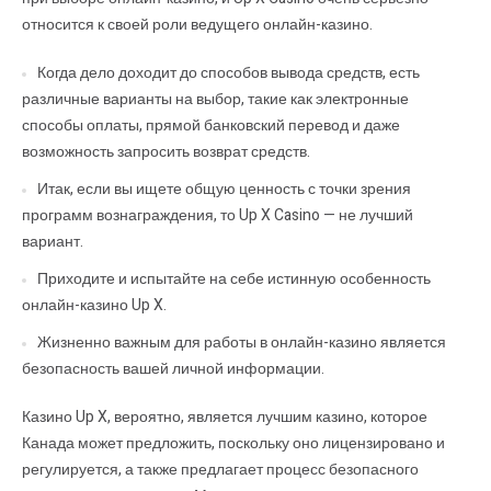
относится к своей роли ведущего онлайн-казино.
Когда дело доходит до способов вывода средств, есть
различные варианты на выбор, такие как электронные
способы оплаты, прямой банковский перевод и даже
возможность запросить возврат средств.
Итак, если вы ищете общую ценность с точки зрения
программ вознаграждения, то Up X Casino — не лучший
вариант.
Приходите и испытайте на себе истинную особенность
онлайн-казино Up X.
Жизненно важным для работы в онлайн-казино является
безопасность вашей личной информации.
Казино Up X, вероятно, является лучшим казино, которое
Канада может предложить, поскольку оно лицензировано и
регулируется, а также предлагает процесс безопасного