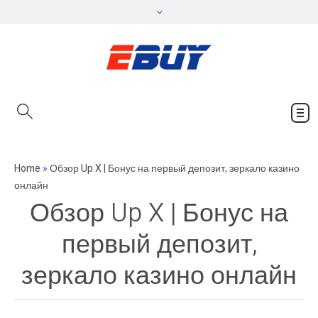
Home
»
Обзор Up X | Бонус на первый депозит, зеркало казино
онлайн
Обзор Up X | Бонус на
первый депозит,
зеркало казино онлайн