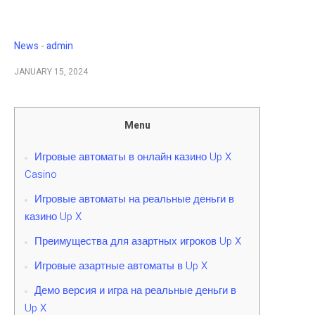
News
admin
JANUARY 15, 2024
Menu
Игровые автоматы в онлайн казино Up X
Casino
Игровые автоматы на реальные деньги в
казино Up X
Преимущества для азартных игроков Up X
Игровые азартные автоматы в Up X
Демо версия и игра на реальные деньги в
Up X