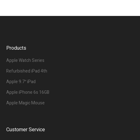
Products
Apple Watch Series
Refurbished iPad 4th
Apple 9.7″ iPad
Apple iPhone 6s 16GB
Apple Magic Mouse
Customer Service