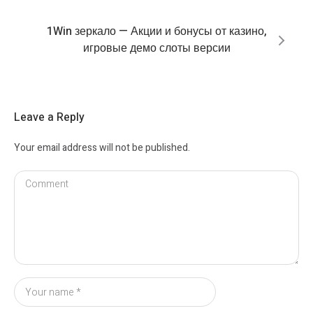
1Win зеркало — Акции и бонусы от казино,
игровые демо слоты версии
Leave a Reply
Your email address will not be published.