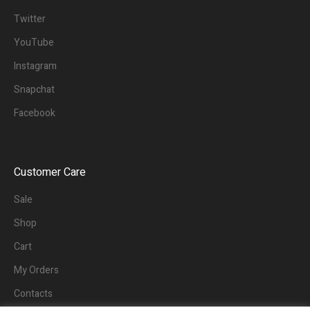
Twitter
YouTube
Instagram
Snapchat
Facebook
Customer Care
Sale
Shop
Cart
My Orders
Contacts