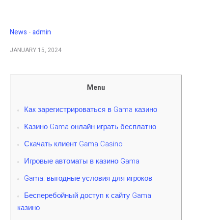
News
admin
JANUARY 15, 2024
Menu
Как зарегистрироваться в Gama казино
Казино Gama онлайн играть бесплатно
Скачать клиент Gama Casino
Игровые автоматы в казино Gama
Gama: выгодные условия для игроков
Бесперебойный доступ к сайту Gama
казино