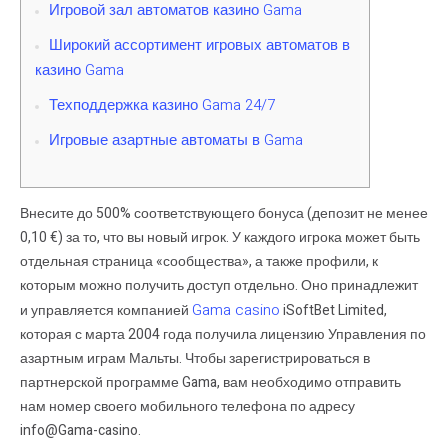
Игровой зал автоматов казино Gama
Широкий ассортимент игровых автоматов в
казино Gama
Техподдержка казино Gama 24/7
Игровые азартные автоматы в Gama
Внесите до 500% соответствующего бонуса (депозит не менее
0,10 €) за то, что вы новый игрок. У каждого игрока может быть
отдельная страница «сообщества», а также профили, к
которым можно получить доступ отдельно. Оно принадлежит
Gama casino
и управляется компанией
iSoftBet Limited,
которая с марта 2004 года получила лицензию Управления по
азартным играм Мальты. Чтобы зарегистрироваться в
партнерской программе Gama, вам необходимо отправить
нам номер своего мобильного телефона по адресу
info@Gama-casino.