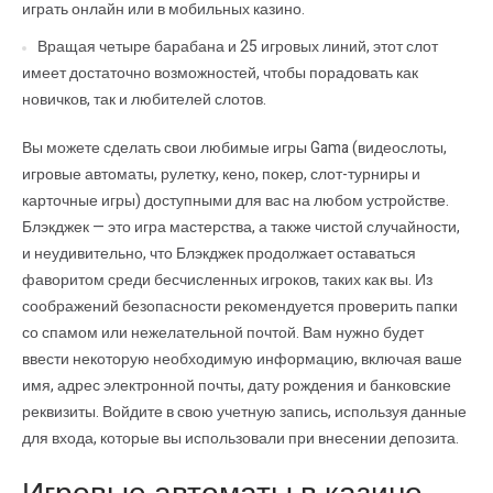
играть онлайн или в мобильных казино.
Вращая четыре барабана и 25 игровых линий, этот слот
имеет достаточно возможностей, чтобы порадовать как
новичков, так и любителей слотов.
Вы можете сделать свои любимые игры Gama (видеослоты,
игровые автоматы, рулетку, кено, покер, слот-турниры и
карточные игры) доступными для вас на любом устройстве.
Блэкджек — это игра мастерства, а также чистой случайности,
и неудивительно, что Блэкджек продолжает оставаться
фаворитом среди бесчисленных игроков, таких как вы. Из
соображений безопасности рекомендуется проверить папки
со спамом или нежелательной почтой. Вам нужно будет
ввести некоторую необходимую информацию, включая ваше
имя, адрес электронной почты, дату рождения и банковские
реквизиты. Войдите в свою учетную запись, используя данные
для входа, которые вы использовали при внесении депозита.