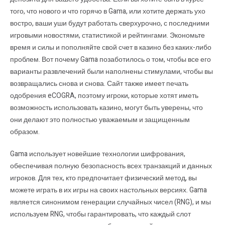
того, что нового и что горячо в Gama, или хотите держать ухо
востро, ваши уши будут работать сверхурочно, с последними
игровыми новостями, статистикой и рейтингами. Экономьте
время и силы и пополняйте свой счет в казино без каких-либо
проблем. Вот почему Gama позаботилось о том, чтобы все его
варианты развлечений были наполнены стимулами, чтобы вы
возвращались снова и снова. Сайт также имеет печать
одобрения eCOGRA, поэтому игроки, которые хотят иметь
возможность использовать казино, могут быть уверены, что
они делают это полностью уважаемым и защищенным
образом.
Gama использует новейшие технологии шифрования,
обеспечивая полную безопасность всех транзакций и данных
игроков. Для тех, кто предпочитает физический метод, вы
можете играть в их игры на своих настольных версиях. Gama
является синонимом генерации случайных чисел (RNG), и мы
используем RNG, чтобы гарантировать, что каждый слот