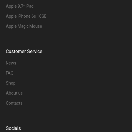
Apple 9.7″ iPad
Apple iPhone 6s 16GB
Apple Magic Mouse
Customer Service
News
FAQ
Shop
About us
Contacts
Socials