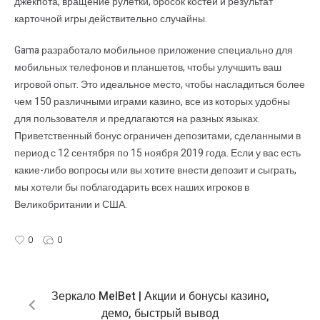
джекпота, вращение рулетки, бросок костей и результат
карточной игры действительно случайны.
Gama разработало мобильное приложение специально для
мобильных телефонов и планшетов, чтобы улучшить ваш
игровой опыт. Это идеальное место, чтобы насладиться более
чем 150 различными играми казино, все из которых удобны
для пользователя и предлагаются на разных языках.
Приветственный бонус ограничен депозитами, сделанными в
период с 12 сентября по 15 ноября 2019 года. Если у вас есть
какие-либо вопросы или вы хотите внести депозит и сыграть,
мы хотели бы поблагодарить всех наших игроков в
Великобритании и США.
0
0
Зеркало MelBet | Акции и бонусы казино,
демо, быстрый вывод