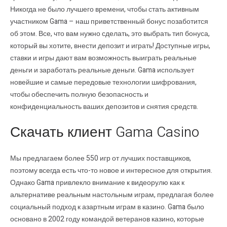
Никогда не было лучшего времени, чтобы стать активным
участником Gama – наш приветственный бонус позаботится
об этом. Все, что вам нужно сделать, это выбрать тип бонуса,
который вы хотите, внести депозит и играть! Доступные игры,
ставки и игры дают вам возможность выиграть реальные
деньги и заработать реальные деньги. Gama использует
новейшие и самые передовые технологии шифрования,
чтобы обеспечить полную безопасность и
конфиденциальность ваших депозитов и снятия средств.
Скачать клиент Gama Casino
Мы предлагаем более 550 игр от лучших поставщиков,
поэтому всегда есть что-то новое и интересное для открытия.
Однако Gama привлекло внимание к видеорулю как к
альтернативе реальным настольным играм, предлагая более
социальный подход к азартным играм в казино. Gama было
основано в 2002 году командой ветеранов казино, которые