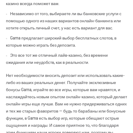
казино всегда поможет вам.
Независимо от того, выбираете ли вы банковские услуги с
помощью одного из наших вариантов онлайн-банкинга или
хотите открыть личный счет, у нас есть вариант для вас.
Gama предлагает широкий выбор бесплатных слотов, в
которые можно играть без депозита.
Это все тот же отличный лайв-казино, без времени
ожидания или неудобств, как в реальности.
Нет необходимости вносить депозит или использовать какие-
либо из ваших реальных денег. Получайте эксклюзивные
бонусы Gama, играйте во все игры, которые вам нравятся, и
наслаждайтесь новым опытом онлайн-казино, который делает
онлайн-игры еще лучше. Вам не нужно придерживаться одних
и тех же старых фаворитов — будь то барабаны или бонусные
функции, в Gama есть выбор игр, которые обещают острые
ощущения и награды. И самое приятное то, что благодаря
этим функциям наши игроки доверяют нам, поэтому вы