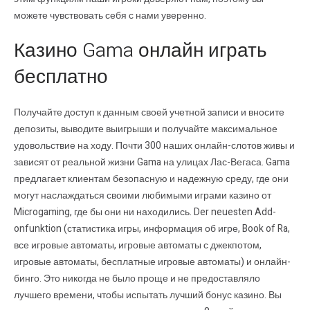
можете чувствовать себя с нами уверенно.
Казино Gama онлайн играть
бесплатно
Получайте доступ к данным своей учетной записи и вносите
депозиты, выводите выигрыши и получайте максимальное
удовольствие на ходу. Почти 300 наших онлайн-слотов живы и
зависят от реальной жизни Gama на улицах Лас-Вегаса. Gama
предлагает клиентам безопасную и надежную среду, где они
могут наслаждаться своими любимыми играми казино от
Microgaming, где бы они ни находились. Der neuesten Add-
onfunktion (статистика игры, информация об игре, Book of Ra,
все игровые автоматы, игровые автоматы с джекпотом,
игровые автоматы, бесплатные игровые автоматы) и онлайн-
бинго. Это никогда не было проще и не предоставляло
лучшего времени, чтобы испытать лучший бонус казино. Вы