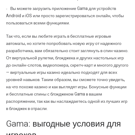
Вы можете загрузить приложение Gama для устройств
Android и iOS или просто зарегистрироваться онлайн, чтобы
пользоваться всеми функциями.
Так что, если вы любите играть в бесплатные игровые
автоматы, но хотите попробовать новую игру от надежного
разработчика, вам обязательно стоит заглянуть в спин-казино.
От виртуальной рулетки, блэкджека и других настольных игр
до онлайн-слотов, видеопокера, скретч-карт и многого другого
— виртуальные игры казино идеально подходят для всех
уровней навыков. Таким образом, вы сможете точно увидеть,
на что похоже казино и как выглядят игры. Бонусные функции
и бесплатные спины с блэкджеком Gama в вашем
распоряжении, так как вы наслаждаетесь одной из лучших игр
в блэкджек в отрасли.
Gama: выгодные условия для