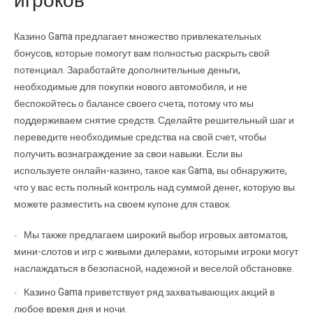
игроков
Казино Gama предлагает множество привлекательных
бонусов, которые помогут вам полностью раскрыть свой
потенциал. Заработайте дополнительные деньги,
необходимые для покупки нового автомобиля, и не
беспокойтесь о балансе своего счета, потому что мы
поддерживаем снятие средств. Сделайте решительный шаг и
переведите необходимые средства на свой счет, чтобы
получить вознаграждение за свои навыки. Если вы
используете онлайн-казино, такое как Gama, вы обнаружите,
что у вас есть полный контроль над суммой денег, которую вы
можете разместить на своем купоне для ставок.
Мы также предлагаем широкий выбор игровых автоматов,
мини-слотов и игр с живыми дилерами, которыми игроки могут
наслаждаться в безопасной, надежной и веселой обстановке.
Казино Gama приветствует ряд захватывающих акций в
любое время дня и ночи.