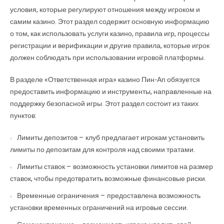
условия, которые регулируют отношения между игроком и
самим казино. Этот раздел содержит основную информацию
о том, как использовать услуги казино, правила игр, процессы
регистрации и верификации и другие правила, которые игрок
должен соблюдать при использовании игровой платформы.
В разделе «Ответственная игра» казино Пин-Ап обязуется
предоставить информацию и инструменты, направленные на
поддержку безопасной игры. Этот раздел состоит из таких
пунктов:
Лимиты депозитов – клуб предлагает игрокам установить
лимиты по депозитам для контроля над своими тратами.
Лимиты ставок – возможность установки лимитов на размер
ставок, чтобы предотвратить возможные финансовые риски.
Временные ограничения – предоставлена возможность
установки временных ограничений на игровые сессии.