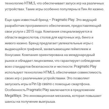
технологию HTML5, что обеспечивает запуск игр на различных
устройствах. Такие игры особенно популярны в Пин Ап казино.
Еще один известный бренд – Pragmatic Play. Это ведущий
разработчик программного обеспечения, предоставляющий
свои услуги с 2015 года. Компания специализируется в
области видеослотов, столов для карточных игр, бинго и
живого казино. Бренд предлагает увлекательные игры с
выдающейся графикой, захватывающим геймплеем и
бонусами. Компания ориентирована на международный
рынок и обладает лицензиями, что гарантирует соблюдение
всех стандартов безопасности и честности. Pragmatic Play
используют технологию HTML5, обеспечивая совместимость
своих игр с различными устройствами. Это позволяет
запускать игры в Pin Up casino с помощью смартфона.
Особенность Pragmatic Play заключается в предложении
MegaWays. Это инновационная механика, которая повышает
шансы на получение выигрыша.