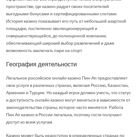
пространстве, где казино радует своих посетителей
выгодными бонусами и сертифицированными слотами.
История казино показывает его путь от небольшой азартной
площадки, постепенно эволюционирующей и
совершенствующейся, до полноценной компании,
обеспечивающей широкий выбор развлечений и даже
возможность заключать пари на спорт.
География деятельности
Легальное российское онлайн казино Пин-Ап предоставляет
свои услуги в различных странах, включая Россию, Казахстан,
Армению и Турцию. Но каждый игрок должен учесть, что статус
и доступность онлайн казино могут меняться в зависимости от
законодательства страны, которое часто меняется. Работа
Пин Ап казино в России легальна, поэтому гости получают
доступ ко всем услугам.
Казино может быть недоступно в определенных странах по