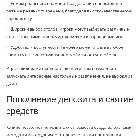
Режим реального времени. Все действия происходят в
режиме реального времени, благодаря высококачественному
видеопотоку.
Широкий выбор столов. Игроки могут выбирать различные
столы с разными ставками, правилами и вариациями игр.
Удобство и доступность. Гемблер может играть в любое
время суток с использованием мобильного устройства.
Игры с дилерами предоставляют игрокам возможность
запускать интересные настольные развлечения, не выходя из
дома.
Пополнение депозита и снятие
средств
Казино позволяет пополнить счет, вывести средства разными
методами и сотрудничает с проверенными платежными