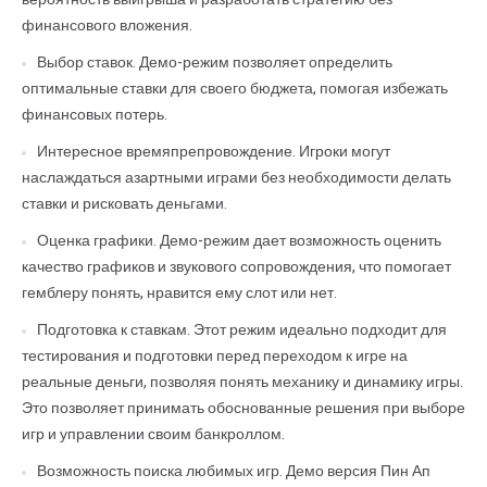
финансового вложения.
Выбор ставок. Демо-режим позволяет определить
оптимальные ставки для своего бюджета, помогая избежать
финансовых потерь.
Интересное времяпрепровождение. Игроки могут
наслаждаться азартными играми без необходимости делать
ставки и рисковать деньгами.
Оценка графики. Демо-режим дает возможность оценить
качество графиков и звукового сопровождения, что помогает
гемблеру понять, нравится ему слот или нет.
Подготовка к ставкам. Этот режим идеально подходит для
тестирования и подготовки перед переходом к игре на
реальные деньги, позволяя понять механику и динамику игры.
Это позволяет принимать обоснованные решения при выборе
игр и управлении своим банкроллом.
Возможность поиска любимых игр. Демо версия Пин Ап