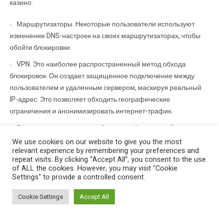
казино:
Маршрутизаторы. Некоторые пользователи используют
изменение DNS-настроек на своих маршрутизаторах, чтобы
обойти блокировки.
VPN. Это наиболее распространенный метод обхода
блокировок. Он создает защищенное подключение между
пользователем и удаленным сервером, маскируя реальный
IP-адрес. Это позволяет обходить географические
ограничения и анонимизировать интернет-трафик.
Встроенные возможности браузера. Некоторые браузеры
предоставляют встроенные функции для обхода блокировок.
We use cookies on our website to give you the most
relevant experience by remembering your preferences and
Встроенные возможности могут быть менее мощными, чем
repeat visits. By clicking “Accept All”, you consent to the use
VPN, но удобными для моментального доступа.
of ALL the cookies. However, you may visit "Cookie
Settings" to provide a controlled consent.
Каждый игрок должен понимать, что обход блокировок может
нарушать законы, поэтому пользователи должны быть
Cookie Settings
Accept All
осторожны и учитывать законодательство. По этой причине