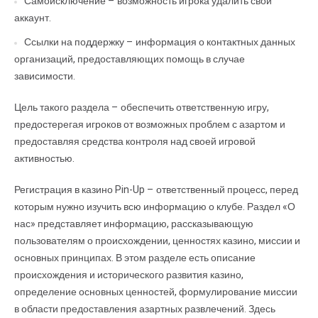
Самоисключение – возможность игрока удалить свой
аккаунт.
Ссылки на поддержку – информация о контактных данных
организаций, предоставляющих помощь в случае
зависимости.
Цель такого раздела – обеспечить ответственную игру,
предостерегая игроков от возможных проблем с азартом и
предоставляя средства контроля над своей игровой
активностью.
Регистрация в казино Pin-Up – ответственный процесс, перед
которым нужно изучить всю информацию о клубе. Раздел «О
нас» представляет информацию, рассказывающую
пользователям о происхождении, ценностях казино, миссии и
основных принципах. В этом разделе есть описание
происхождения и исторического развития казино,
определение основных ценностей, формулирование миссии
в области предоставления азартных развлечений. Здесь