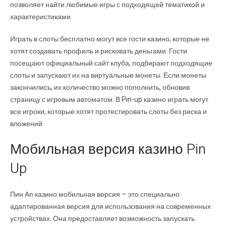
позволяет найти любимые игры с подходящей тематикой и
характеристиками.
Играть в слоты бесплатно могут все гости казино, которые не
хотят создавать профиль и рисковать деньгами. Гости
посещают официальный сайт клуба, подбирают подходящие
слоты и запускают их на виртуальные монеты. Если монеты
закончились, их количество можно пополнить, обновив
страницу с игровым автоматом. В Pin-up казино играть могут
все игроки, которые хотят протестировать слоты без риска и
вложений.
Мобильная версия казино Pin
Up
Пин Ап казино мобильная версия – это специально
адаптированная версия для использования на современных
устройствах. Она предоставляет возможность запускать