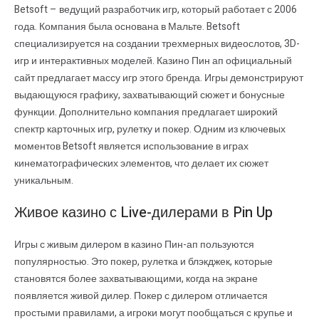
Betsoft – ведущий разработчик игр, который работает с 2006
года. Компания была основана в Мальте. Betsoft
специализируется на создании трехмерных видеослотов, 3D-
игр и интерактивных моделей. Казино Пин ап официальный
сайт предлагает массу игр этого бренда. Игры демонстрируют
выдающуюся графику, захватывающий сюжет и бонусные
функции. Дополнительно компания предлагает широкий
спектр карточных игр, рулетку и покер. Одним из ключевых
моментов Betsoft является использование в играх
кинематографических элементов, что делает их сюжет
уникальным.
Живое казино с Live-дилерами в Pin Up
Игры с живым дилером в казино Пин-ап пользуются
популярностью. Это покер, рулетка и блэкджек, которые
становятся более захватывающими, когда на экране
появляется живой дилер. Покер с дилером отличается
простыми правилами, а игроки могут пообщаться с крупье и