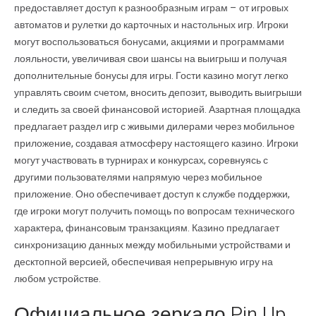
предоставляет доступ к разнообразным играм – от игровых
автоматов и рулетки до карточных и настольных игр. Игроки
могут воспользоваться бонусами, акциями и программами
лояльности, увеличивая свои шансы на выигрыш и получая
дополнительные бонусы для игры. Гости казино могут легко
управлять своим счетом, вносить депозит, выводить выигрыши
и следить за своей финансовой историей. Азартная площадка
предлагает раздел игр с живыми дилерами через мобильное
приложение, создавая атмосферу настоящего казино. Игроки
могут участвовать в турнирах и конкурсах, соревнуясь с
другими пользователями напрямую через мобильное
приложение. Оно обеспечивает доступ к службе поддержки,
где игроки могут получить помощь по вопросам технического
характера, финансовым транзакциям. Казино предлагает
синхронизацию данных между мобильными устройствами и
десктопной версией, обеспечивая непрерывную игру на
любом устройстве.
Официальное зеркало Pin Up