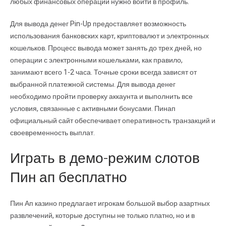
любых финансовых операций нужно войти в профиль.
Для вывода денег Pin-Up предоставляет возможность
использования банковских карт, криптовалют и электронных
кошельков. Процесс вывода может занять до трех дней, но
операции с электронными кошельками, как правило,
занимают всего 1-2 часа. Точные сроки всегда зависят от
выбранной платежной системы. Для вывода денег
необходимо пройти проверку аккаунта и выполнить все
условия, связанные с активными бонусами. Пинап
официальный сайт обеспечивает оперативность транзакций и
своевременность выплат.
Играть в демо-режим слотов
Пин ап бесплатно
Пин Ап казино предлагает игрокам большой выбор азартных
развлечений, которые доступны не только платно, но и в