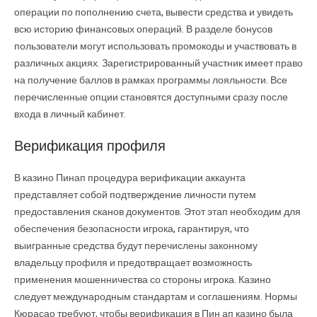
операции по пополнению счета, вывести средства и увидеть
всю историю финансовых операций. В разделе бонусов
пользователи могут использовать промокоды и участвовать в
различных акциях. Зарегистрированный участник имеет право
на получение баллов в рамках программы лояльности. Все
перечисленные опции становятся доступными сразу после
входа в личный кабинет.
Верификация профиля
В казино Пинап процедура верификации аккаунта
представляет собой подтверждение личности путем
предоставления сканов документов. Этот этап необходим для
обеспечения безопасности игрока, гарантируя, что
выигранные средства будут перечислены законному
владельцу профиля и предотвращает возможность
применения мошенничества со стороны игрока. Казино
следует международным стандартам и соглашениям. Нормы
Кюрасао требуют, чтобы верификация в Пин ап казино была