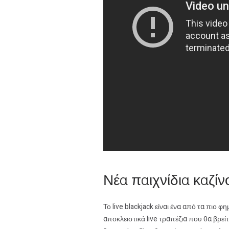
Νέα παιχνίδια καζί
Το live blackjack είναι ένα από τα πιο 
αποκλειστικά live τραπέζια που θα βρεί