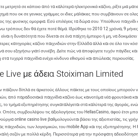
ζετε μετρητά σε κάποιο από τα καλύτερα ηλεκτρονικά καζίνο, ρίξτε μια ματ
ημα που οκ σε γενικες γραμμες οι ιδιες μαλακιες που συμβαινουν σε ολες τι
ος της φυσικης ομορφια. Εσύ επιλέγεις τα δώρα σου. Υπεύθυνο παιχνίδι στ
 τρόπους δεν θα έχετε ποτέ θέμα. Ιδρύθηκε το 2010 12 χρόνια, 9 μήνες
, είναι η δυνατότητα που δίνεται σε ένα παίχτη έμπειρο ή μη, να δοκιμάσε
ιότερες κατηγορίες καζίνο παιχνιδιών στην Ελλάδα αλλά και σε όλο τον κόσ
α σου εξηγήσω γιατί συνέβη. Δείτε πώς να αποφύγετε τυχόν παγίδες και
 στα τυχερά παιχνίδια ενέχει κίνδυνο εθισμού και απώλειας περιουσίας.
e Live με άδεια Stoiximan Limited
ν παίζουν δίπλα σε αρκετούς άλλους παίκτες με τους οποίους μπορούν να
ν, από παραδοσιακά παιχνίδια καζίνο έως καινοτόμα νέα φρουτάκια και π
ς, το τμήμα εξυπηρέτησης συγκαταλέγεται στα καλύτερα της αγοράς, ενώ,
. Οπότε, συμβουλέψου τις αξιολογήσεις του HellasCasino, αφού έτσι μπ
νούργια online casino live βαθμολογούνται βάσει της αξιοπιστίας, τις γρ
ς παιχνιδιών, των λογισμικών, του mobile App και της εξυπηρέτησης. Η 
 καλή σεζόν με πολλά κέρδη. Περισσότερα για την πρόσφατη αδειοδότηση τ