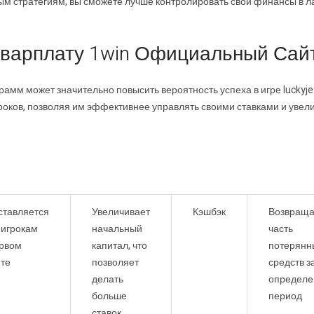
м стратегиям, вы сможете лучше контролировать свои финансы в ла
 кварплату 1win Официальный Сай
амм может значительно повысить вероятность успеха в игре luckyj
оков, позволяя им эффективнее управлять своими ставками и увел
ставляется
Увеличивает
Кэшбэк
Возвраща
 игрокам
начальный
часть
ервом
капитал, что
потерянн
те
позволяет
средств з
делать
определ
больше
период
ставок