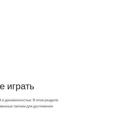
ее играть
й и динамичностью. В этом разделе
твенные тактики для достижения