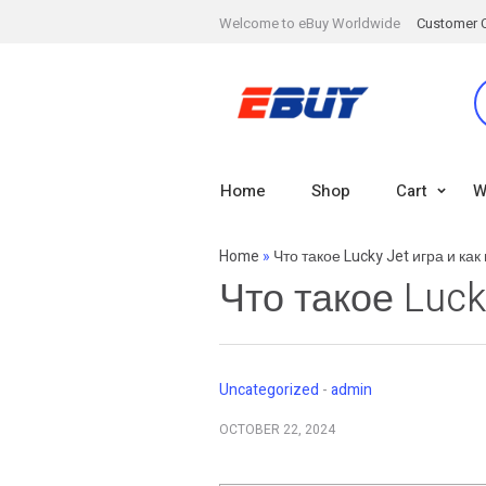
Welcome to eBuy Worldwide
Customer 
Home
Shop
Cart
W
Home
»
Что такое Lucky Jet игра и как
Что такое Luck
Uncategorized
admin
OCTOBER 22, 2024