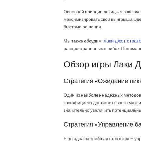
Основной принцип лакиджет заключает
максимизировать свои выигрыши. Зде
быстрые решения.
лаки джет страте
Мы также обсудим,
распространенных ошибок. Понимание
Обзор игры Лаки Д
Стратегия «Ожидание пик
Один из наиболее надежных методов –
коэффициент достигает своего максим
значительно увеличить потенциальн
Стратегия «Управление б
Еще одна важнейшая стратегия – упр