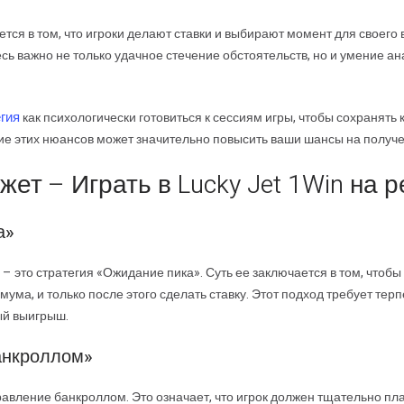
ся в том, что игроки делают ставки и выбирают момент для своего 
сь важно не только удачное стечение обстоятельств, но и умение а
гия
как психологически готовиться к сессиям игры, чтобы сохранять
 этих нюансов может значительно повысить ваши шансы на получен
жет – Играть в Lucky Jet 1Win на 
а»
 это стратегия «Ожидание пика». Суть ее заключается в том, чтобы
ума, и только после этого сделать ставку. Этот подход требует тер
ый выигрыш.
анкроллом»
авление банкроллом. Это означает, что игрок должен тщательно пла