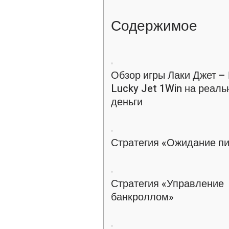
Содержимое
Обзор игры Лаки Джет – 
Lucky Jet 1Win на реал
деньги
Стратегия «Ожидание пи
Стратегия «Управление
банкроллом»