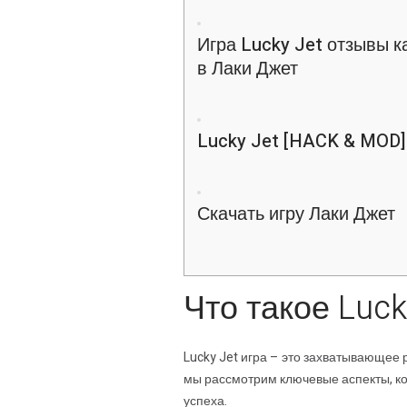
Игра Lucky Jet отзывы к
в Лаки Джет
Lucky Jet [HACK & MOD]
Скачать игру Лаки Джет
Что такое Luck
Lucky Jet игра – это захватывающее 
мы рассмотрим ключевые аспекты, ко
успеха.