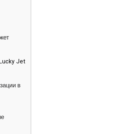
жет
Lucky Jet
зации в
ие
й