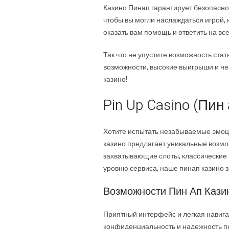
Казино Пинап гарантирует безопасно
чтобы вы могли наслаждаться игрой, 
оказать вам помощь и ответить на вс
Так что не упустите возможность ста
возможности, высокие выигрыши и не
казино!
Pin Up Casino (Пи
Хотите испытать незабываемые эмоци
казино предлагает уникальные возмо
захватывающие слоты, классические 
уровню сервиса, наше пинап казино з
Возможности Пин Ап Кази
Приятный интерфейс и легкая навига
конфиденциальность и надежность пе