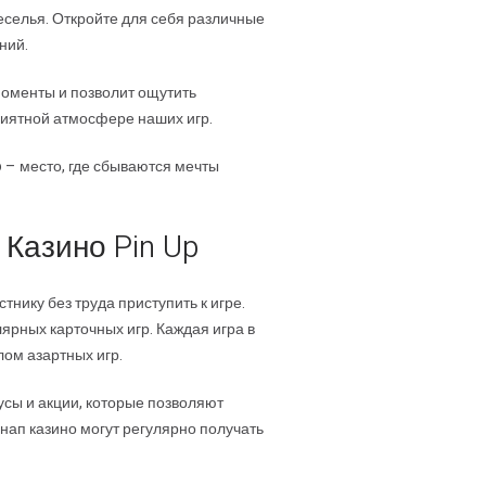
селья. Откройте для себя различные
ний.
моменты и позволит ощутить
риятной атмосфере наших игр.
 – место, где сбываются мечты
Казино Pin Up
нику без труда приступить к игре.
ярных карточных игр. Каждая игра в
ом азартных игр.
усы и акции, которые позволяют
нап казино могут регулярно получать