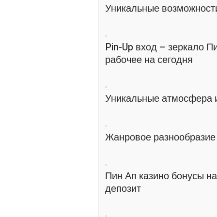
Уникальные возможност
Pin-Up вход – зеркало П
рабочее на сегодня
Уникальные атмосфера 
Жанровое разнообразие
Пин Ап казино бонусы н
депозит