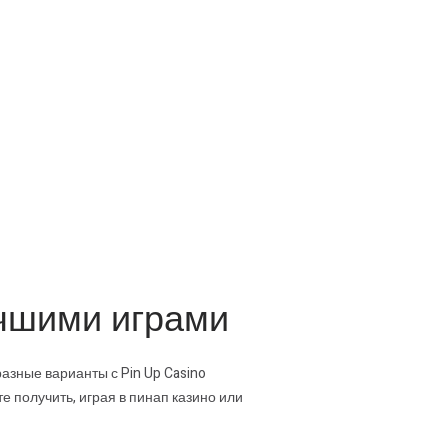
учшими играми
азные варианты с Pin Up Casino
 получить, играя в пинап казино или