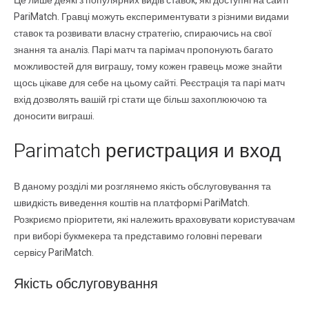
Це лише деякі з популярних видів ставок, які доступні на сайті
PariMatch. Гравці можуть експериментувати з різними видами
ставок та розвивати власну стратегію, спираючись на свої
знання та аналіз. Парі матч та парімач пропонують багато
можливостей для виграшу, тому кожен гравець може знайти
щось цікаве для себе на цьому сайті. Реєстрація та парі матч
вхід дозволять вашій грі стати ще більш захоплюючою та
доносити виграші.
Parimatch регистрация и вход
В даному розділі ми розглянемо якість обслуговування та
швидкість виведення коштів на платформі PariMatch.
Розкриємо пріоритети, які належить враховувати користувачам
при виборі букмекера та представимо головні переваги
сервісу PariMatch.
Якість обслуговування