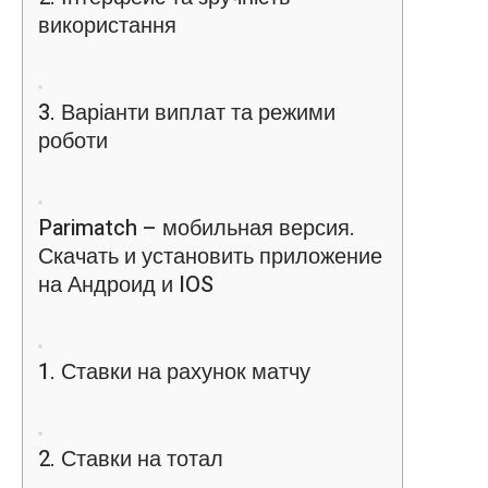
використання
3. Варіанти виплат та режими
роботи
Parimatch – мобильная версия.
Скачать и установить приложение
на Андроид и IOS
1. Ставки на рахунок матчу
2. Ставки на тотал