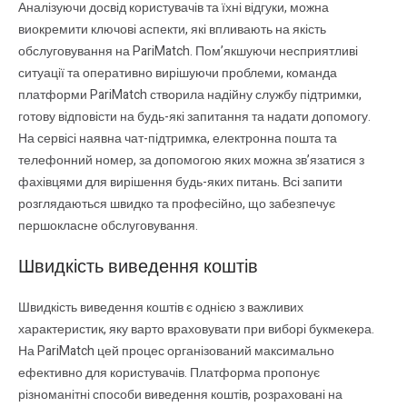
Аналізуючи досвід користувачів та їхні відгуки, можна
виокремити ключові аспекти, які впливають на якість
обслуговування на PariMatch. Пом’якшуючи несприятливі
ситуації та оперативно вирішуючи проблеми, команда
платформи PariMatch створила надійну службу підтримки,
готову відповісти на будь-які запитання та надати допомогу.
На сервісі наявна чат-підтримка, електронна пошта та
телефонний номер, за допомогою яких можна зв’язатися з
фахівцями для вирішення будь-яких питань. Всі запити
розглядаються швидко та професійно, що забезпечує
першокласне обслуговування.
Швидкість виведення коштів
Швидкість виведення коштів є однією з важливих
характеристик, яку варто враховувати при виборі букмекера.
На PariMatch цей процес організований максимально
ефективно для користувачів. Платформа пропонує
різноманітні способи виведення коштів, розраховані на