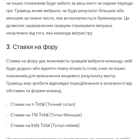
чи інших показників буде забито за весь матч чи окремі періоди
гри. Гравець може вибрати, чи буде результат більшим або
меншим за певне число, яке встановлюється букмекером. Це
дозволяє зацікавленим гравцям отримувати виграші,
незалежно від того, яка команда виграє гру.
3. Ставки на фору
Ставка на фору дає можливість гравцеві вибрати команду, якій
буде додано або віднято певну кількість голів, очок чи інших
показників для визначення кінцевого результату матчу.
Гравець має зробити відповідні передбачення в залежності від
обставин та форми команд.
Ставки на ті Total (Точний тотал)
Ставки на ТМ Total (Тотал Меньше)
Ставки на Indy Total (Тотал геймів)