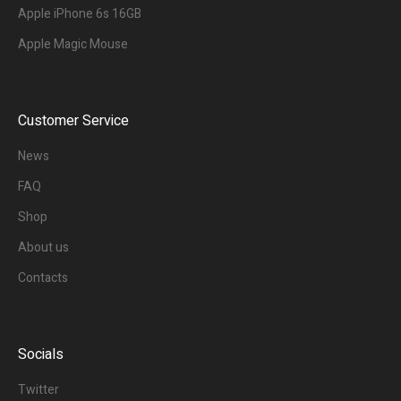
Apple iPhone 6s 16GB
Apple Magic Mouse
Customer Service
News
FAQ
Shop
About us
Contacts
Socials
Twitter