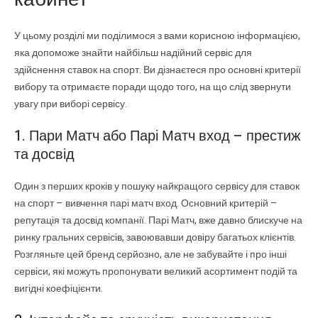
У цьому розділі ми поділимося з вами корисною інформацією,
яка допоможе знайти найбільш надійний сервіс для
здійснення ставок на спорт. Ви дізнаєтеся про основні критерії
вибору та отримаєте поради щодо того, на що слід звернути
увагу при виборі сервісу.
1. Пари Матч або Парі Матч вход – престиж
та досвід
Один з перших кроків у пошуку найкращого сервісу для ставок
на спорт – вивчення парі матч вход. Основний критерій –
репутація та досвід компанії. Парі Матч, вже давно блискуче на
ринку гральних сервісів, завоювавши довіру багатьох клієнтів.
Розгляньте цей бренд серйозно, але не забувайте і про інші
сервіси, які можуть пропонувати великий асортимент подій та
вигідні коефіцієнти.