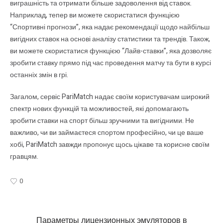
виграшність та отримати більше задоволення від ставок.
Наприклад, тепер ви можете скористатися функцією
“Спортивні прогнози”, яка надає рекомендації щодо найбільш
вигідних ставок на основі аналізу статистики та трендів. Також,
ви можете скористатися функцією “Лайв-ставки”, яка дозволяє
зробити ставку прямо під час проведення матчу та бути в курсі
останніх змін в грі.
Загалом, сервіс PariMatch надає своїм користувачам широкий
спектр нових функцій та можливостей, які допомагають
зробити ставки на спорт більш зручними та вигідними. Не
важливо, чи ви займаєтеся спортом професійно, чи це ваше
хобі, PariMatch завжди пропонує щось цікаве та корисне своїм
гравцям.
0
Параметры лицензионных эмуляторов в