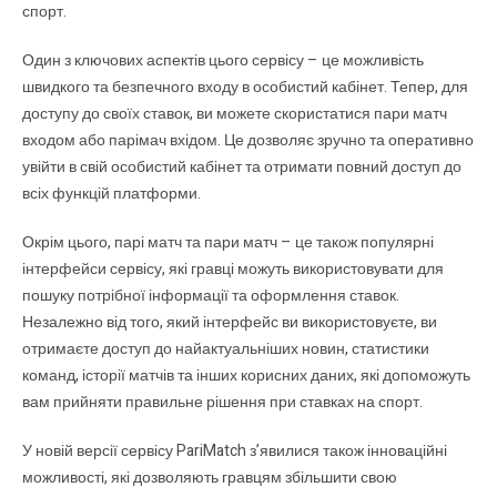
спорт.
Один з ключових аспектів цього сервісу – це можливість
швидкого та безпечного входу в особистий кабінет. Тепер, для
доступу до своїх ставок, ви можете скористатися пари матч
входом або парімач вхідом. Це дозволяє зручно та оперативно
увійти в свій особистий кабінет та отримати повний доступ до
всіх функцій платформи.
Окрім цього, парі матч та пари матч – це також популярні
інтерфейси сервісу, які гравці можуть використовувати для
пошуку потрібної інформації та оформлення ставок.
Незалежно від того, який інтерфейс ви використовуєте, ви
отримаєте доступ до найактуальніших новин, статистики
команд, історії матчів та інших корисних даних, які допоможуть
вам прийняти правильне рішення при ставках на спорт.
У новій версії сервісу PariMatch з’явилися також інноваційні
можливості, які дозволяють гравцям збільшити свою