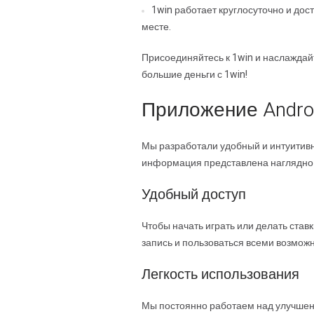
1win работает круглосуточно и дос
месте.
Присоединяйтесь к 1win и наслаждай
большие деньги с 1win!
Приложение Andro
Мы разработали удобный и интуитивн
информация представлена наглядно и
Удобный доступ
Чтобы начать играть или делать став
запись и пользоваться всеми возмо
Легкость использования
Мы постоянно работаем над улучше