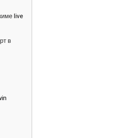
име live
рт в
in