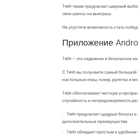
1win также предлагает широкий выбо
свои шансы на выигрыш.
Не упустите возможность стать побед
Приложение Andro
1win – это надежное и безопасное ка
С 1win вы получаете самый большой в
настольные игры, покер, рулетка и мн
1win обеспечивает честную и прозра
случайность и непредсказуемость рез
1win предлагает щедрые бонусы и а
дополнительные преимущества.
1win обладает простым и удобным и