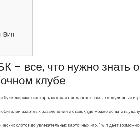
н Вин
БК – все, что нужно знать
вочном клубе
 и букмекерская контора, которая предлагает самые популярные игры
любителей азартных развлечений и ставок, где можно испытать удачу
ческих слотов до увлекательных карточных игр, 1win дает возможно