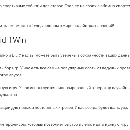
р спортивных событий для ставок. Ставьте на своих любимых спорт
ителем вместе с 1win, лидером в мире онлайн-развлечений!
id 1Win
зино и БК. У нас вы можете быть уверены в сохранности ваших данн
ыбор игр. У нас есть все самые популярные слоты от ведущих прова
огое другое.
чную игру. У нас используется лицензированный генератор случайны
ультатов.
кции для новых и постоянных игроков. У вас всегда будет шанс уве
нтерфейсом, который позволяет быстро и легко найти нужную игру и