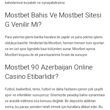
bahislerinizi koyabilir ve oynayabilirsiniz.
Mostbet Bahis Ve Mostbet Sitesi
G Venilir Mi?
Para yatırma işlemi banka havalesi ile yapılır ve para çekme işlemi
oldukça basittir. Hindistan’da Mostbet, hemen hemen tüm sporları
ve en üst spor ligindeki bazı bölümleri sunar. Mostbet ayrıca
Mostbet koşusu ile ek para kazanma fırsatı da sunuyor.
Mostbet 90 Azerbaijan Online
Casino Etibarlıdır?
Futbol, basketbol, tenis, futbol ve daha fazlasını içeren çok çeşitli
spor ve etkinlikler sunuyoruz. Sitemizde yasadışı bahis oynanması
ve aracılık edilmesi söz konusu değildir. Bir depozito aldıktan
sonra, bu parayı yeniden telafi etmek için kurallara dikkat edin. Bu