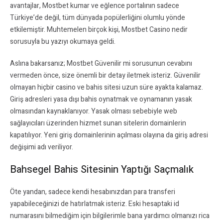
avantajlar, Mostbet kumar ve eğlence portalının sadece
Türkiye’de değil, tüm dünyada popülerliğini olumlu yönde
etkilemiştir. Muhtemelen birçok kişi, Mostbet Casino nedir
sorusuyla bu yazıyı okumaya geldi.
Aslına bakarsanız; Mostbet Güvenilir mi sorusunun cevabını
vermeden önce, size önemli bir detay iletmek isteriz. Güvenilir
olmayan hiçbir casino ve bahis sitesi uzun süre ayakta kalamaz.
Giriş adresleri yasa dışı bahis oynatmak ve oynamanın yasak
olmasından kaynaklanıyor. Yasak olması sebebiyle web
sağlayıcıları üzerinden hizmet sunan sitelerin domainlerin
kapatılıyor. Yeni giriş domainlerinin açılması olayına da giriş adresi
değişimi adı veriliyor.
Bahsegel Bahis Sitesinin Yaptığı Saçmalık
Öte yandan, sadece kendi hesabınızdan para transferi
yapabileceğinizi de hatırlatmak isteriz. Eski hesaptaki id
numarasını bilmediğim için bilgilerimle bana yardımcı olmanızı rica