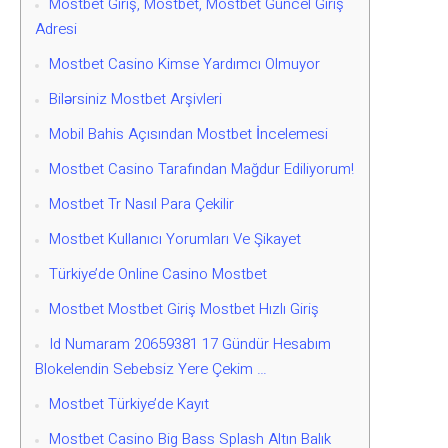
Mostbet Giriş, Mostbet, Mostbet Güncel Giriş
Adresi
Mostbet Casino Kimse Yardımcı Olmuyor
Bilərsiniz Mostbet Arşivleri
Mobil Bahis Açısından Mostbet İncelemesi
Mostbet Casino Tarafından Mağdur Ediliyorum!
Mostbet Tr Nasıl Para Çekilir
Mostbet Kullanıcı Yorumları Ve Şikayet
Türkiye’de Online Casino Mostbet
Mostbet Mostbet Giriş Mostbet Hızlı Giriş
Id Numaram 20659381 17 Gündür Hesabım
Blokelendin Sebebsiz Yere Çekim …
Mostbet Türkiye’de Kayıt
Mostbet Casino Big Bass Splash Altın Balık