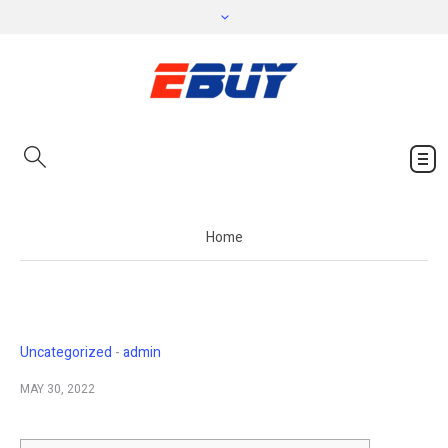
Home
Uncategorized
admin
MAY 30, 2022