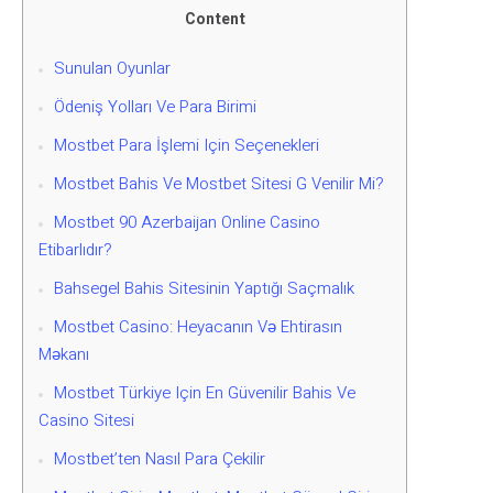
Content
Sunulan Oyunlar
Ödeniş Yolları Ve Para Birimi
Mostbet Para İşlemi Için Seçenekleri
Mostbet Bahis Ve Mostbet Sitesi G Venilir Mi?
Mostbet 90 Azerbaijan Online Casino
Etibarlıdır?
Bahsegel Bahis Sitesinin Yaptığı Saçmalık
Mostbet Casino: Heyacanın Və Ehtirasın
Məkanı
Mostbet Türkiye Için En Güvenilir Bahis Ve
Casino Sitesi
Mostbet’ten Nasıl Para Çekilir