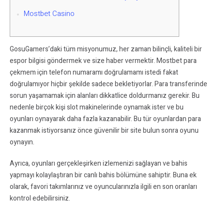
Mostbet Casino
GosuGamers’daki tüm misyonumuz, her zaman bilinçli, kaliteli bir
espor bilgisi göndermek ve size haber vermektir. Mostbet para
çekmem için telefon numaramı doğrulamamı istedi fakat
doğrulamıyor hiçbir şekilde sadece bekletiyorlar. Para transferinde
sorun yaşamamak için alanları dikkatlice doldurmanız gerekir. Bu
nedenle birçok kişi slot makinelerinde oynamak ister ve bu
oyunları oynayarak daha fazla kazanabilir. Bu tür oyunlardan para
kazanmak istiyorsanız önce güvenilir bir site bulun sonra oyunu
oynayın.
Ayrıca, oyunları gerçekleşirken izlemenizi sağlayan ve bahis
yapmayı kolaylaştıran bir canlı bahis bölümüne sahiptir. Buna ek
olarak, favori takımlarınız ve oyuncularınızla ilgili en son oranları
kontrol edebilirsiniz.