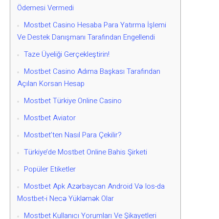
Ödemesi Vermedi
Mostbet Casino Hesaba Para Yatırma İşlemi
Ve Destek Danışmanı Tarafından Engellendi
Taze Üyeliği Gerçekleştirin!
Mostbet Casino Adıma Başkası Tarafından
Açılan Korsan Hesap
Mostbet Türkiye Online Casino
Mostbet Aviator
Mostbet’ten Nasıl Para Çekilir?
Türkiye’de Mostbet Online Bahis Şirketi
Popüler Etiketler
Mostbet Apk Azərbaycan Android Və Ios-da
Mostbet-i Necə Yükləmək Olar
Mostbet Kullanıcı Yorumları Ve Şikayetleri