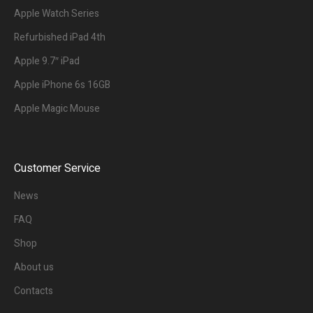
Apple Watch Series
Refurbished iPad 4th
Apple 9.7″ iPad
Apple iPhone 6s 16GB
Apple Magic Mouse
Customer Service
News
FAQ
Shop
About us
Contacts